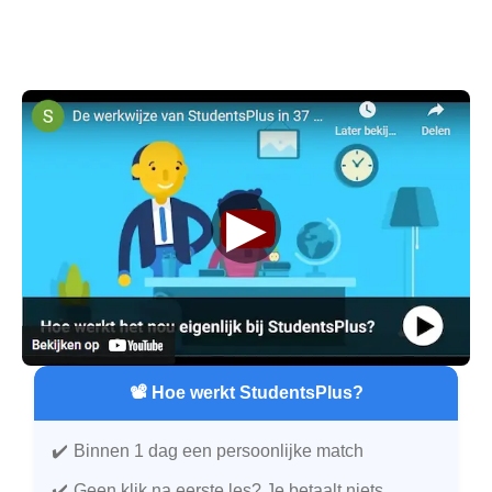
▶
📽️ Hoe werkt StudentsPlus?
Binnen 1 dag een persoonlijke match
Geen klik na eerste les? Je betaalt niets