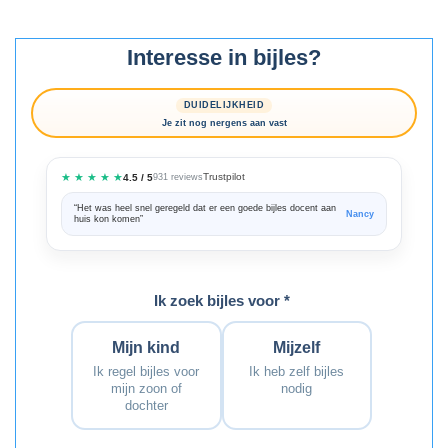
Interesse in bijles?
DUIDELIJKHEID
Je zit nog nergens aan vast
★ ★ ★ ★ ★
Trustpilot
4.5 / 5
931 reviews
“Het was heel snel geregeld dat er een goede bijles docent aan
“We zijn ze
Nancy
huis kon komen”
Bedankt voo
Ik zoek bijles voor *
Mijn kind
Mijzelf
Ik regel bijles voor
Ik heb zelf bijles
mijn zoon of
nodig
dochter