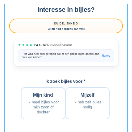
Interesse in bijles?
DUIDELIJKHEID
Je zit nog nergens aan vast
★ ★ ★ ★ ★
Trustpilot
4.5 / 5
931 reviews
“Het was heel snel geregeld dat er een goede bijles docent aan
“We zijn ze
Nancy
huis kon komen”
Bedankt voo
Ik zoek bijles voor *
Mijn kind
Mijzelf
Ik regel bijles voor
Ik heb zelf bijles
mijn zoon of
nodig
dochter