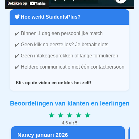
📽️ Hoe werkt StudentsPlus?
Binnen 1 dag een persoonlijke match
Geen klik na eerste les? Je betaalt niets
Geen intakegesprekken of lange formulieren
Heldere communicatie met één contactpersoon
Klik op de video en ontdek het zelf!
Beoordelingen van klanten en leerlingen
★ ★ ★ ★ ★
4.5 uit 5
Nancy januari 2026
P