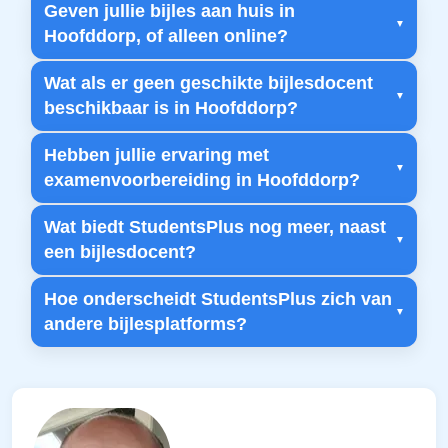
Geven jullie bijles aan huis in
Hoofddorp, of alleen online?
Wat als er geen geschikte bijlesdocent
beschikbaar is in Hoofddorp?
Hebben jullie ervaring met
examenvoorbereiding in Hoofddorp?
Wat biedt StudentsPlus nog meer, naast
een bijlesdocent?
Hoe onderscheidt StudentsPlus zich van
andere bijlesplatforms?