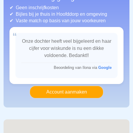
Geen inschrijfkosten
Bijles bij je thuis in Hoofddorp
en omgeving
Vaste match op basis van jouw voorkeuren
“
Onze dochter heeft veel bijgeleerd en haar
cijfer voor wiskunde is nu een dikke
voldoende. Bedankt!!
Beoordeling van Ilona via
Google
Account aanmaken