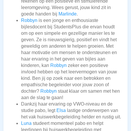
rekenen op een positieve en stimulerende
leeromgeving. Wees gerust, jouw kind zit in
goede handen bij
Marlinde
.
Robbyn
is een jonge en enthousiaste
bijlesdocent bij StudentsPlus die ervan houdt
om op een simpele en gezellige manier les te
geven. Ze is nieuwsgierig, positief en vindt het
geweldig om anderen te helpen groeien. Met
haar motivatie om mensen te ondersteunen en
haar ervaring in het geven van bijles aan
kinderen, kan
Robbyn
zeker een positieve
invloed hebben op het leervermogen van jouw
kind. Ben jij op zoek naar een betrokken en
empathische begeleider voor jouw zoon of
dochter?
Robbyn
staat klaar om samen met hen
aan de slag te gaan!
Dankzij haar ervaring op VWO-niveau en de
studie pabo, legt
Elsa
lastige onderwerpen van
het vak huiswerkbegeleiding helder en rustig uit.
Luna
studeert momenteel pabo en helpt
leerlingen bij huiswerkbegeleiding met