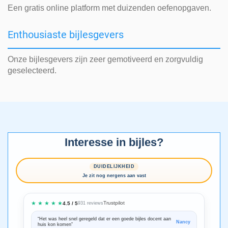
Een gratis online platform met duizenden oefenopgaven.
Enthousiaste bijlesgevers
Onze bijlesgevers zijn zeer gemotiveerd en zorgvuldig
geselecteerd.
Interesse in bijles?
DUIDELIJKHEID
Je zit nog nergens aan vast
★ ★ ★ ★ ★
Trustpilot
4.5 / 5
931 reviews
“Het was heel snel geregeld dat er een goede bijles docent aan
“We zijn ze
Nancy
huis kon komen”
Bedankt voo