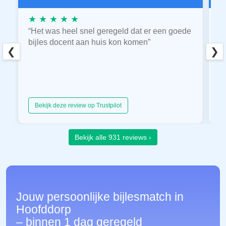
★ ★ ★ ★ ★
★
“Het was heel snel geregeld dat er een goede
“
bijles docent aan huis kon komen”
E
❮
❯
hu
Bekijk deze review op Trustpilot
Bekijk alle 931 reviews ›
Jouw persoonlijke bijlesmatch in
Hoofddorp
– binnen 1 dag geregeld