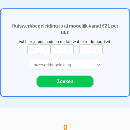
Huiswerkbegeleiding is al mogelijk vanaf €21 per
uur.
Vul hier je postcode in en kijk wat er in de buurt zit:
S
e
l
Zoeken
e
c
t
e
e
r
e
0
e