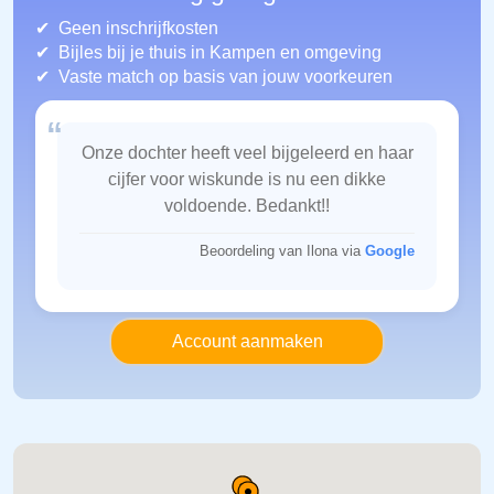
Geen inschrijfkosten
Bijles bij je thuis in Kampen
en omgeving
Vaste match op basis van jouw voorkeuren
“
Onze dochter heeft veel bijgeleerd en haar
cijfer voor wiskunde is nu een dikke
voldoende. Bedankt!!
Beoordeling van Ilona via
Google
Account aanmaken