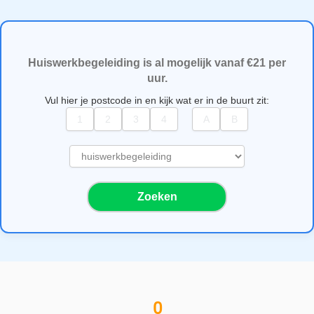
Huiswerkbegeleiding is al mogelijk vanaf €21 per
uur.
Vul hier je postcode in en kijk wat er in de buurt zit:
S
e
l
Zoeken
e
c
t
e
e
r
e
0
e