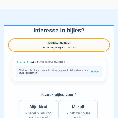
Interesse in bijles?
DUIDELIJKHEID
Je zit nog nergens aan vast
★ ★ ★ ★ ★
Trustpilot
4.5 / 5
931 reviews
“Het was heel snel geregeld dat er een goede bijles docent aan
“We zijn ze
Nancy
huis kon komen”
Bedankt voo
Ik zoek bijles voor *
Mijn kind
Mijzelf
Ik regel bijles voor
Ik heb zelf bijles
mijn zoon of
nodig