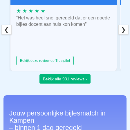
★ ★ ★ ★ ★
★
“Het was heel snel geregeld dat er een goede
“
bijles docent aan huis kon komen”
E
❮
❯
hu
Bekijk deze review op Trustpilot
Bekijk alle 931 reviews ›
Jouw persoonlijke bijlesmatch in
Kampen
– binnen 1 dag geregeld