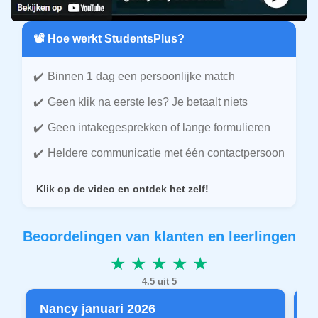
📽️ Hoe werkt StudentsPlus?
Binnen 1 dag een persoonlijke match
Geen klik na eerste les? Je betaalt niets
Geen intakegesprekken of lange formulieren
Heldere communicatie met één contactpersoon
Klik op de video en ontdek het zelf!
Beoordelingen van klanten en leerlingen
★ ★ ★ ★ ★
4.5 uit 5
Nancy januari 2026
P