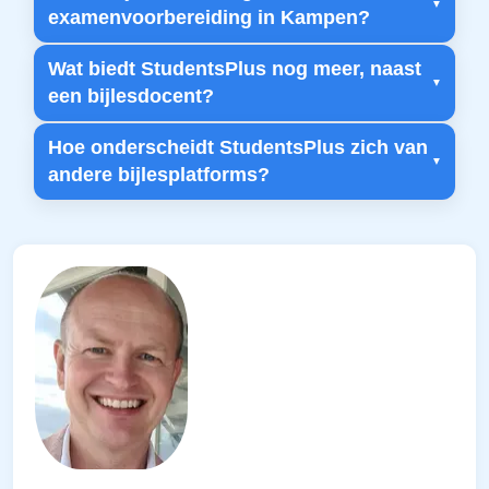
examenvoorbereiding in Kampen?
Wat biedt StudentsPlus nog meer, naast
een bijlesdocent?
Hoe onderscheidt StudentsPlus zich van
andere bijlesplatforms?