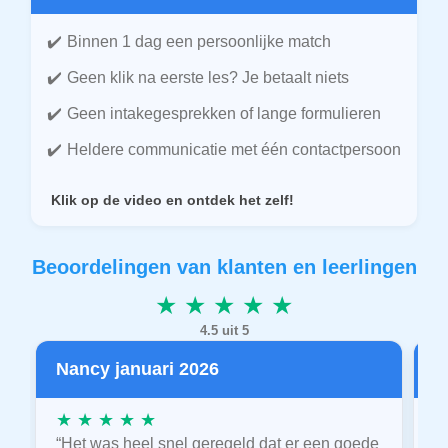
Binnen 1 dag een persoonlijke match
Geen klik na eerste les? Je betaalt niets
Geen intakegesprekken of lange formulieren
Heldere communicatie met één contactpersoon
Klik op de video en ontdek het zelf!
Beoordelingen van klanten en leerlingen
★ ★ ★ ★ ★
4.5 uit 5
Nancy januari 2026
P
★ ★ ★ ★ ★
★
“Het was heel snel geregeld dat er een goede
“