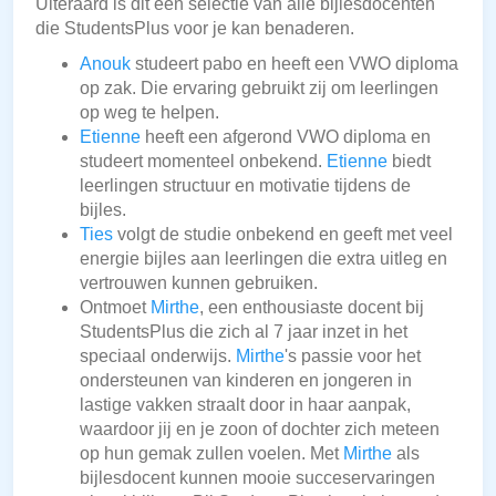
Uiteraard is dit een selectie van alle bijlesdocenten
die StudentsPlus voor je kan benaderen.
Anouk
studeert pabo en heeft een VWO diploma
op zak. Die ervaring gebruikt zij om leerlingen
op weg te helpen.
Etienne
heeft een afgerond VWO diploma en
studeert momenteel onbekend.
Etienne
biedt
leerlingen structuur en motivatie tijdens de
bijles.
Ties
volgt de studie onbekend en geeft met veel
energie bijles aan leerlingen die extra uitleg en
vertrouwen kunnen gebruiken.
Ontmoet
Mirthe
, een enthousiaste docent bij
StudentsPlus die zich al 7 jaar inzet in het
speciaal onderwijs.
Mirthe
's passie voor het
ondersteunen van kinderen en jongeren in
lastige vakken straalt door in haar aanpak,
waardoor jij en je zoon of dochter zich meteen
op hun gemak zullen voelen. Met
Mirthe
als
bijlesdocent kunnen mooie succeservaringen