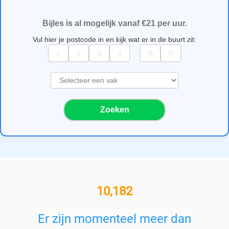
Bijles is al mogelijk vanaf €21 per uur.
Vul hier je postcode in en kijk wat er in de buurt zit:
S
e
l
Zoeken
e
c
t
e
e
r
e
11,000+ bijlesgevers
e
n
v
Er zijn momenteel meer dan
a