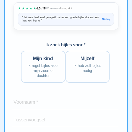
★ ★ ★ ★ ★
Trustpilot
4.5 / 5
931 reviews
“Het was heel snel geregeld dat er een goede bijles docent aan
“We zijn ze
Nancy
huis kon komen”
Bedankt voo
Ik zoek bijles voor *
Mijn kind
Mijzelf
Ik regel bijles voor
Ik heb zelf bijles
mijn zoon of
nodig
dochter
Voornaam *
Tussenvoegsel