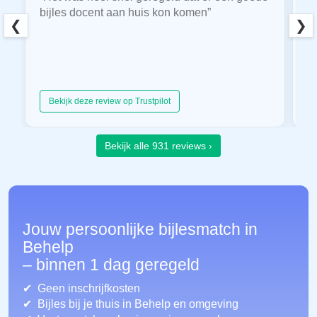
bijles docent aan huis kon komen”
E
❮
❯
hu
Bekijk deze review op Trustpilot
Bekijk alle 931 reviews ›
Jouw persoonlijke bijlesmatch in
Behelp
– binnen 1 dag geregeld
Geen inschrijfkosten
Bijles bij je thuis in Behelp
en omgeving