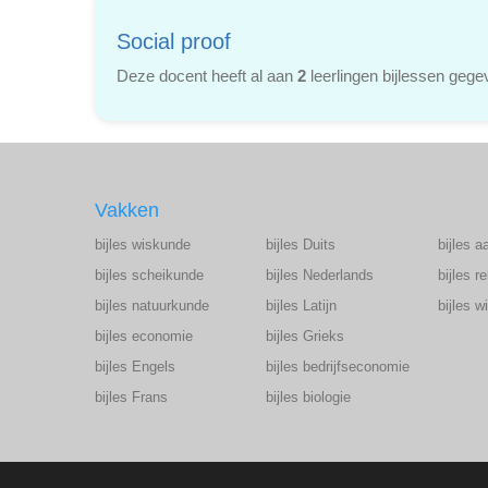
Social proof
Deze docent heeft al aan
2
leerlingen bijlessen gege
Vakken
bijles wiskunde
bijles Duits
bijles a
bijles scheikunde
bijles Nederlands
bijles r
bijles natuurkunde
bijles Latijn
bijles 
bijles economie
bijles Grieks
bijles Engels
bijles bedrijfseconomie
bijles Frans
bijles biologie