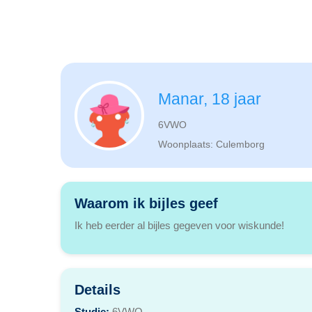
Manar, 18 jaar
6VWO
Woonplaats: Culemborg
Waarom ik bijles geef
Ik heb eerder al bijles gegeven voor wiskunde!
Details
Studie:
6VWO