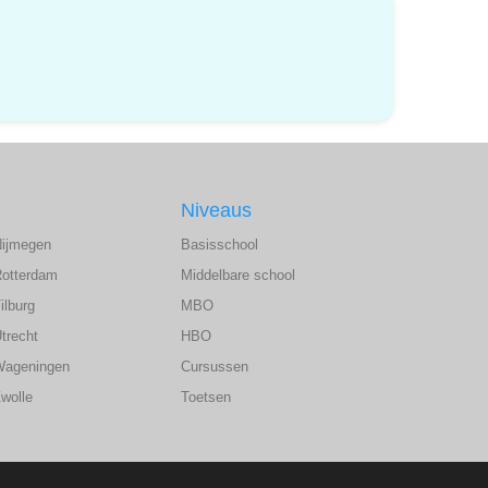
Niveaus
Nijmegen
Basisschool
Rotterdam
Middelbare school
ilburg
MBO
trecht
HBO
Wageningen
Cursussen
wolle
Toetsen