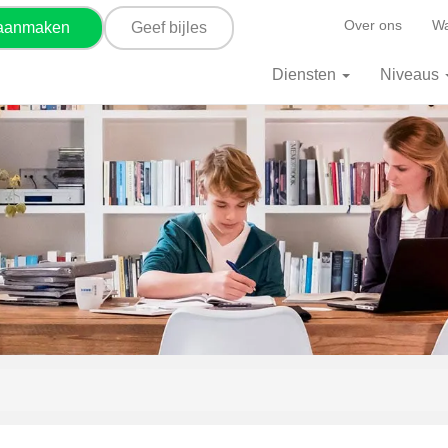
Over ons
Wa
 aanmaken
Geef bijles
Diensten
Niveaus