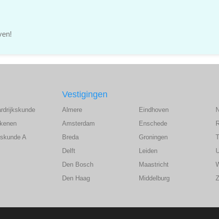
ven!
Vestigingen
ardrijkskunde
Almere
Eindhoven
ekenen
Amsterdam
Enschede
wiskunde A
Breda
Groningen
T
Delft
Leiden
U
Den Bosch
Maastricht
Den Haag
Middelburg
Z