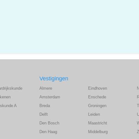
Vestigingen
ardrijkskunde
Almere
Eindhoven
ekenen
Amsterdam
Enschede
wiskunde A
Breda
Groningen
T
Delft
Leiden
U
Den Bosch
Maastricht
Den Haag
Middelburg
Z