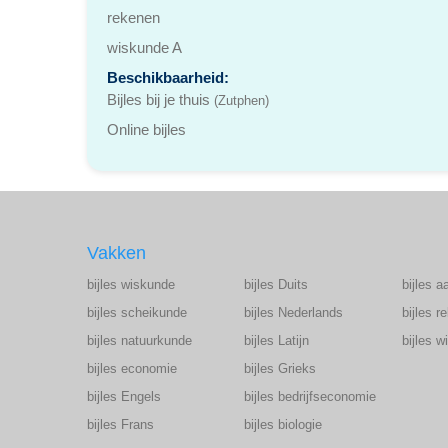
rekenen
wiskunde A
Beschikbaarheid:
Bijles bij je thuis
(Zutphen)
Online bijles
Vakken
bijles wiskunde
bijles Duits
bijles a
bijles scheikunde
bijles Nederlands
bijles r
bijles natuurkunde
bijles Latijn
bijles 
bijles economie
bijles Grieks
bijles Engels
bijles bedrijfseconomie
bijles Frans
bijles biologie