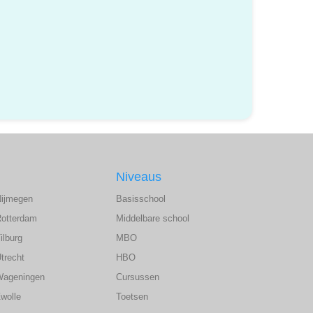
Niveaus
Nijmegen
Basisschool
Rotterdam
Middelbare school
ilburg
MBO
trecht
HBO
Wageningen
Cursussen
wolle
Toetsen