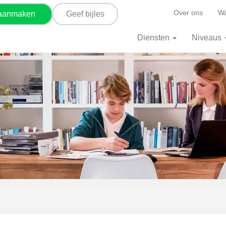
Over ons
Wa
 aanmaken
Geef bijles
Diensten
Niveaus