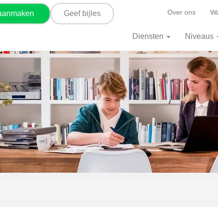
Over ons
Wa
 aanmaken
Geef bijles
Diensten
Niveaus