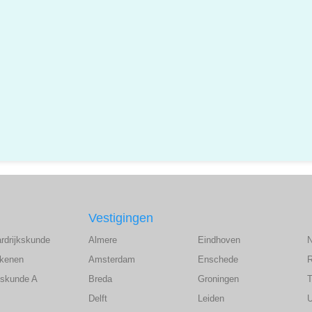
Vestigingen
ardrijkskunde
Almere
Eindhoven
ekenen
Amsterdam
Enschede
wiskunde A
Breda
Groningen
T
Delft
Leiden
U