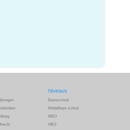
Niveaus
Nijmegen
Basisschool
Rotterdam
Middelbare school
ilburg
MBO
trecht
HBO