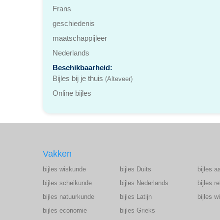
Frans
geschiedenis
maatschappijleer
Nederlands
Beschikbaarheid:
Bijles bij je thuis
(Alteveer)
Online bijles
Vakken
bijles wiskunde
bijles Duits
bijles a
bijles scheikunde
bijles Nederlands
bijles r
bijles natuurkunde
bijles Latijn
bijles 
bijles economie
bijles Grieks