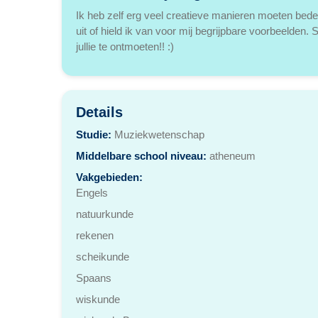
Ik heb zelf erg veel creatieve manieren moeten bed
uit of hield ik van voor mij begrijpbare voorbeelden
jullie te ontmoeten!! :)
Details
Studie:
Muziekwetenschap
Middelbare school niveau:
atheneum
Vakgebieden:
Engels
natuurkunde
rekenen
scheikunde
Spaans
wiskunde