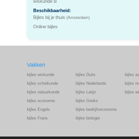
wiskunde B
Beschikbaarheid:
Bijles bij je thuis
(Amsterdam)
Online bijles
Vakken
bijles wiskunde
bijles Duits
bijles a
bijles scheikunde
bijles Nederlands
bijles r
bijles natuurkunde
bijles Latijn
bijles 
bijles economie
bijles Grieks
bijles Engels
bijles bedrijfseconomie
bijles Frans
bijles biologie