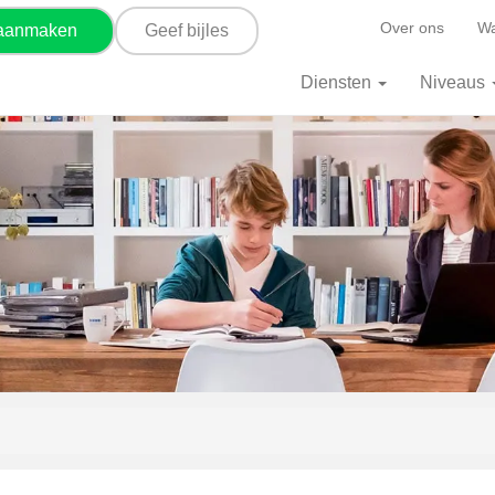
Over ons
Wa
 aanmaken
Geef bijles
Diensten
Niveaus