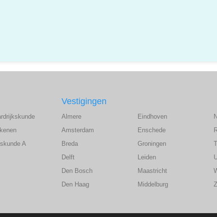
Vestigingen
ardrijkskunde
Almere
Eindhoven
ekenen
Amsterdam
Enschede
wiskunde A
Breda
Groningen
T
Delft
Leiden
U
Den Bosch
Maastricht
Den Haag
Middelburg
Z