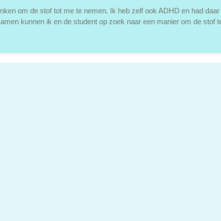
enken om de stof tot me te nemen. Ik heb zelf ook ADHD en had daar 
. Samen kunnen ik en de student op zoek naar een manier om de stof te