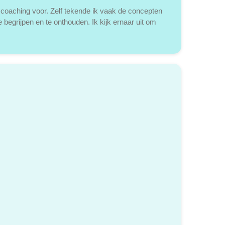
coaching voor. Zelf tekende ik vaak de concepten
 begrijpen en te onthouden. Ik kijk ernaar uit om