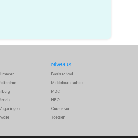
Niveaus
Nijmegen
Basisschool
Rotterdam
Middelbare school
ilburg
MBO
trecht
HBO
Wageningen
Cursussen
wolle
Toetsen