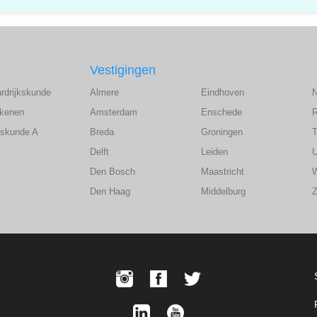
Vestigingen
ardrijkskunde
Almere
Eindhoven
ekenen
Amsterdam
Enschede
wiskunde A
Breda
Groningen
T
Delft
Leiden
U
Den Bosch
Maastricht
Den Haag
Middelburg
Z