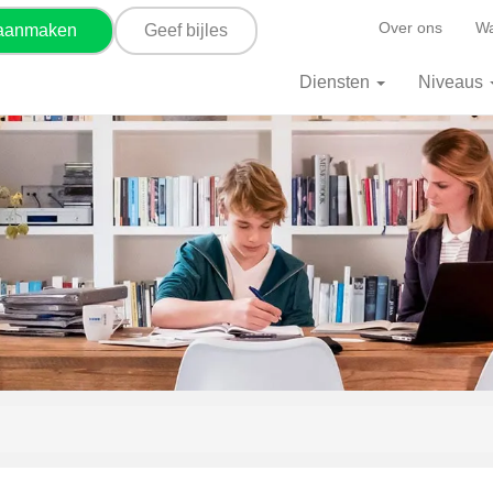
Over ons
Wa
 aanmaken
Geef bijles
Diensten
Niveaus