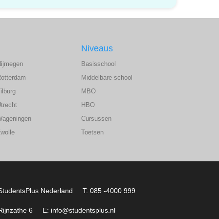
Niveaus
Nijmegen
Basisschool
Rotterdam
Middelbare school
ilburg
MBO
trecht
HBO
Wageningen
Cursussen
wolle
Toetsen
StudentsPlus Nederland
T: 085 -4000 999
Rijnzathe 6
E: info@studentsplus.nl