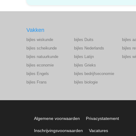
Vakken
bijles wiskunde
bijles Duits
bijles a
bijles scheikunde
bijles Nederlands
bijles r
bijles natuurkunde
bijles Latijn
bijles 
bijles economie
bijles Grieks
bijles Engels
bijles bedrijfseconomie
bijles Frans
bijles biologie
Algemene voorwaarden
Privacystatement
Inschrijvingsvoorwaarden
Vacatures