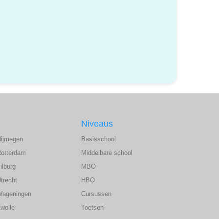
Niveaus
Nijmegen
Basisschool
Rotterdam
Middelbare school
ilburg
MBO
trecht
HBO
Wageningen
Cursussen
wolle
Toetsen