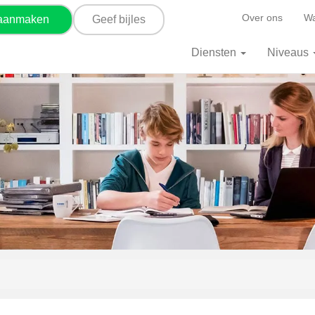
Over ons
Wa
 aanmaken
Geef bijles
Diensten
Niveaus