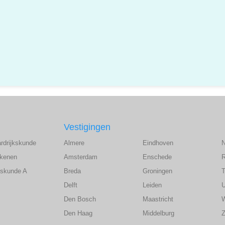
Vestigingen
ardrijkskunde
Almere
Eindhoven
ekenen
Amsterdam
Enschede
wiskunde A
Breda
Groningen
T
Delft
Leiden
U
Den Bosch
Maastricht
Den Haag
Middelburg
Z