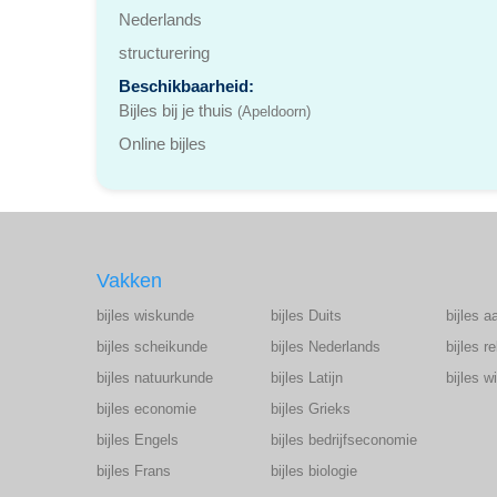
Nederlands
structurering
Beschikbaarheid:
Bijles bij je thuis
(Apeldoorn)
Online bijles
Vakken
bijles wiskunde
bijles Duits
bijles a
bijles scheikunde
bijles Nederlands
bijles r
bijles natuurkunde
bijles Latijn
bijles 
bijles economie
bijles Grieks
bijles Engels
bijles bedrijfseconomie
bijles Frans
bijles biologie