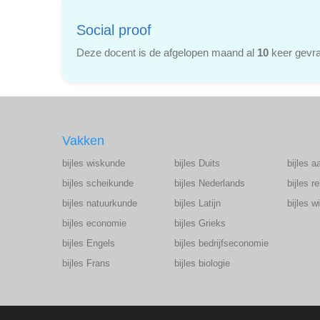
Social proof
Deze docent is de afgelopen maand al
10
keer gevra
Vakken
bijles wiskunde
bijles Duits
bijles a
bijles scheikunde
bijles Nederlands
bijles r
bijles natuurkunde
bijles Latijn
bijles 
bijles economie
bijles Grieks
bijles Engels
bijles bedrijfseconomie
bijles Frans
bijles biologie