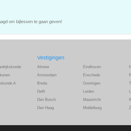
agd om bijlessen te gaan geven!
Vestigingen
ardrijkskunde
Almere
Eindhoven
ekenen
Amsterdam
Enschede
wiskunde A
Breda
Groningen
T
Delft
Leiden
U
Den Bosch
Maastricht
Den Haag
Middelburg
Z