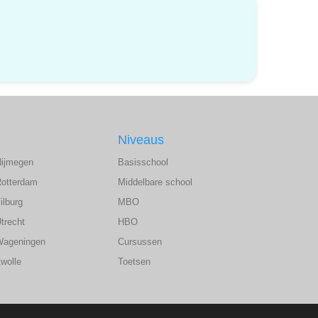
Niveaus
Nijmegen
Basisschool
Rotterdam
Middelbare school
ilburg
MBO
trecht
HBO
Wageningen
Cursussen
wolle
Toetsen