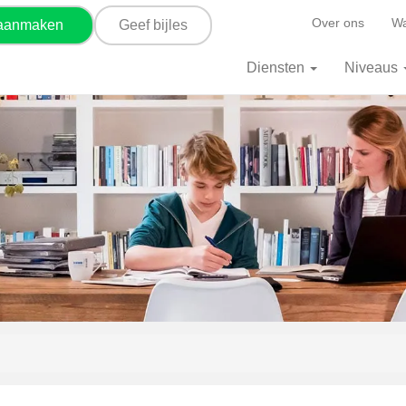
Over ons
Wa
 aanmaken
Geef bijles
Diensten
Niveaus