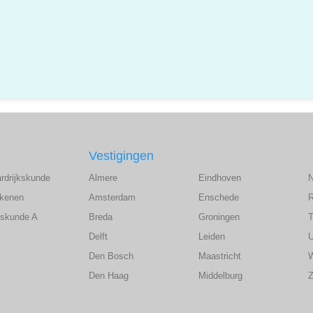
Vestigingen
ardrijkskunde
Almere
Eindhoven
ekenen
Amsterdam
Enschede
wiskunde A
Breda
Groningen
T
Delft
Leiden
U
Den Bosch
Maastricht
Den Haag
Middelburg
Z