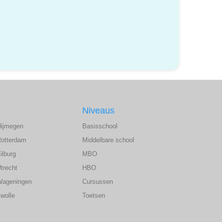
Niveaus
Nijmegen
Basisschool
Rotterdam
Middelbare school
ilburg
MBO
trecht
HBO
Wageningen
Cursussen
wolle
Toetsen