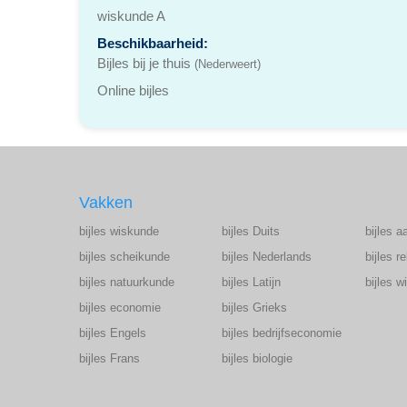
wiskunde A
Beschikbaarheid:
Bijles bij je thuis
(Nederweert)
Online bijles
Vakken
bijles wiskunde
bijles Duits
bijles a
bijles scheikunde
bijles Nederlands
bijles r
bijles natuurkunde
bijles Latijn
bijles 
bijles economie
bijles Grieks
bijles Engels
bijles bedrijfseconomie
bijles Frans
bijles biologie