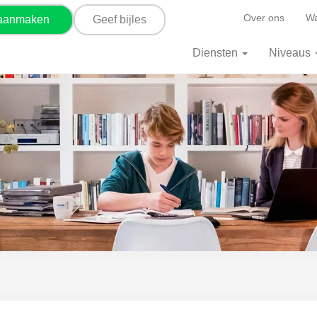
Over ons
Wa
 aanmaken
Geef bijles
Diensten
Niveaus