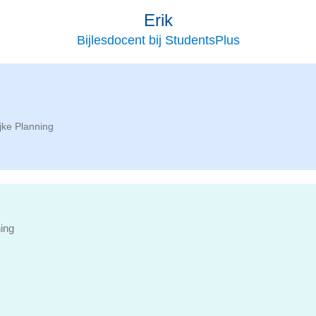
Erik
Bijlesdocent bij StudentsPlus
jke Planning
ing