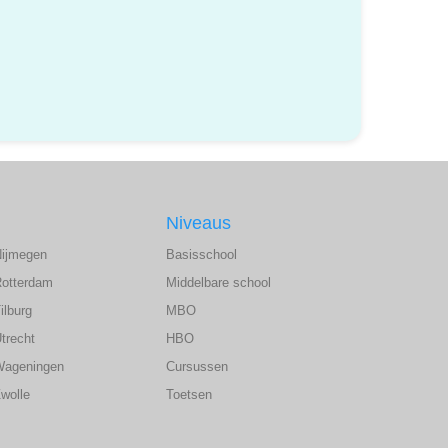
Niveaus
Nijmegen
Basisschool
Rotterdam
Middelbare school
ilburg
MBO
trecht
HBO
Wageningen
Cursussen
wolle
Toetsen