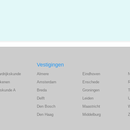
Vestigingen
ardrijkskunde
Almere
Eindhoven
ekenen
Amsterdam
Enschede
wiskunde A
Breda
Groningen
T
Delft
Leiden
U
Den Bosch
Maastricht
Den Haag
Middelburg
Z