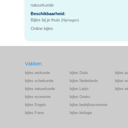
natuurkunde
Beschikbaarheid:
Bijles bij je thuis
(Nijmegen)
Online bijles
Vakken
bijles wiskunde
bijles Duits
bijles a
bijles scheikunde
bijles Nederlands
bijles r
bijles natuurkunde
bijles Latijn
bijles 
bijles economie
bijles Grieks
bijles Engels
bijles bedrijfseconomie
bijles Frans
bijles biologie