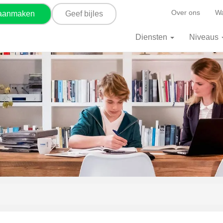
Over ons
Wa
 aanmaken
Geef bijles
Diensten
Niveaus