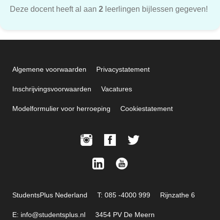
Deze docent heeft al aan
2
leerlingen bijlessen gegeven!
Algemene voorwaarden
Privacystatement
Inschrijvingsvoorwaarden
Vacatures
Modelformulier voor herroeping
Cookiestatement
StudentsPlus Nederland
T: 085 -4000 999
Rijnzathe 6
E: info@studentsplus.nl
3454 PV De Meern