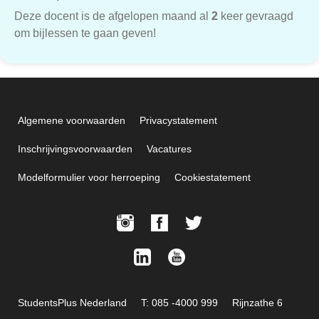
Deze docent is de afgelopen maand al
2
keer gevraagd
om bijlessen te gaan geven!
Algemene voorwaarden
Privacystatement
Inschrijvingsvoorwaarden
Vacatures
Modelformulier voor herroeping
Cookiestatement
StudentsPlus Nederland
T: 085 -4000 999
Rijnzathe 6