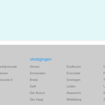
Vestigingen
ardrijkskunde
Almere
Eindhoven
ekenen
Amsterdam
Enschede
wiskunde A
Breda
Groningen
T
Delft
Leiden
U
Den Bosch
Maastricht
Den Haag
Middelburg
Z