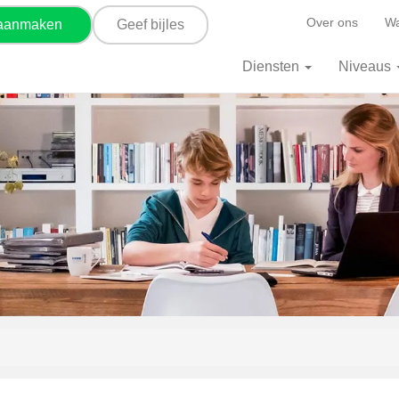
Over ons
Wa
 aanmaken
Geef bijles
Diensten
Niveaus