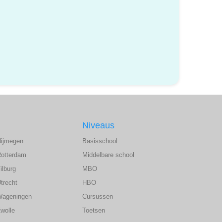
Niveaus
Nijmegen
Basisschool
Rotterdam
Middelbare school
ilburg
MBO
trecht
HBO
Wageningen
Cursussen
wolle
Toetsen