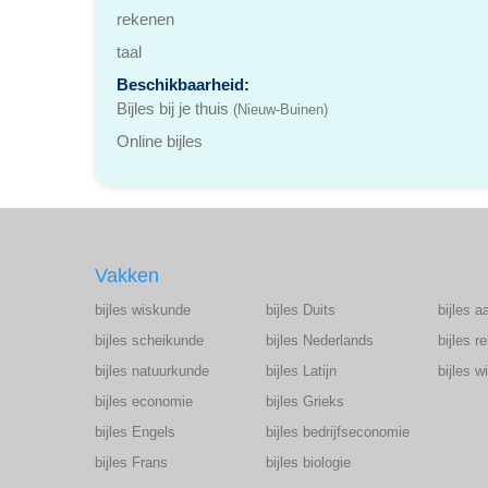
rekenen
taal
Beschikbaarheid:
Bijles bij je thuis
(Nieuw-Buinen)
Online bijles
Vakken
bijles wiskunde
bijles Duits
bijles a
bijles scheikunde
bijles Nederlands
bijles r
bijles natuurkunde
bijles Latijn
bijles 
bijles economie
bijles Grieks
bijles Engels
bijles bedrijfseconomie
bijles Frans
bijles biologie