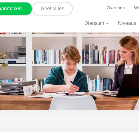
Over ons
Wa
 aanmaken
Geef bijles
Diensten
Niveaus