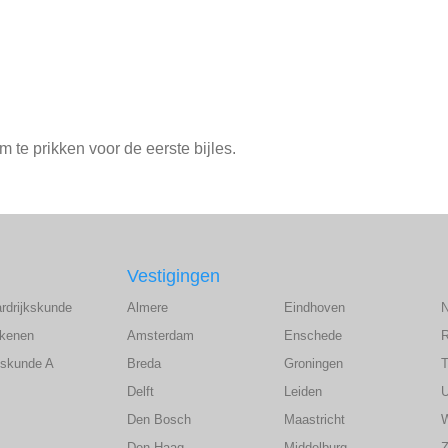
.
 te prikken voor de eerste bijles.
Vestigingen
ardrijkskunde
Almere
Eindhoven
ekenen
Amsterdam
Enschede
wiskunde A
Breda
Groningen
T
Delft
Leiden
U
Den Bosch
Maastricht
Den Haag
Middelburg
Z