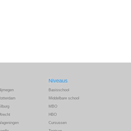
Niveaus
Nijmegen
Basisschool
Rotterdam
Middelbare school
ilburg
MBO
trecht
HBO
Wageningen
Cursussen
wolle
Toetsen