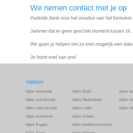
We nemen contact met je op
Hartelijk dank voor het invullen van het formulier
Jammer dat er geen geschikt moment tussen zit.
We gaan je helpen om zo snel mogelijk een datum
Je hoort snel van ons!
Vakken
bijles wiskunde
bijles Duits
bijles a
bijles scheikunde
bijles Nederlands
bijles r
bijles natuurkunde
bijles Latijn
bijles 
bijles economie
bijles Grieks
bijles Engels
bijles bedrijfseconomie
bijles Frans
bijles biologie