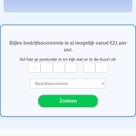
Bijles bedrijfseconomie is al mogelijk vanaf €21 per
uur.
Vul hier je postcode in en kijk wat er in de buurt zit:
S
e
l
Zoeken
e
c
t
e
e
r