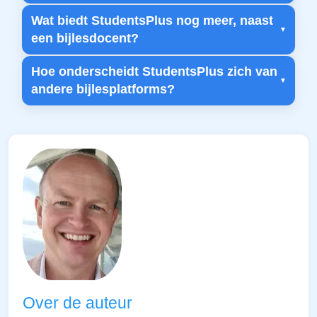
Wat biedt StudentsPlus nog meer, naast
een bijlesdocent?
Hoe onderscheidt StudentsPlus zich van
andere bijlesplatforms?
Over de auteur