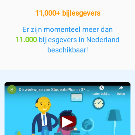
e
11,000+ bijlesgevers
e
n
v
Er zijn momenteel meer dan
a
11.000
bijlesgevers in Nederland
k
:
beschikbaar!
▶