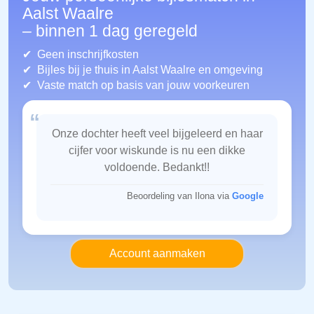
Aalst Waalre
– binnen 1 dag geregeld
Geen inschrijfkosten
Bijles bij je thuis in Aalst Waalre
en omgeving
Vaste match op basis van jouw voorkeuren
“
Onze dochter heeft veel bijgeleerd en haar
cijfer voor wiskunde is nu een dikke
voldoende. Bedankt!!
Beoordeling van Ilona via
Google
Account aanmaken