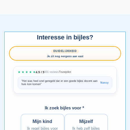
Interesse in bijles?
DUIDELIJKHEID
Je zit nog nergens aan vast
★ ★ ★ ★ ★
Trustpilot
4.5 / 5
931 reviews
“Het was heel snel geregeld dat er een goede bijles docent aan
“We zijn ze
Nancy
huis kon komen”
Bedankt voo
Ik zoek bijles voor *
Mijn kind
Mijzelf
Ik regel bijles voor
Ik heb zelf bijles