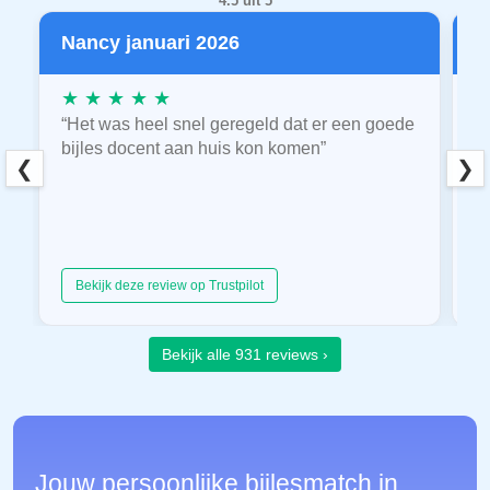
4.5 uit 5
Nancy januari 2026
P
★ ★ ★ ★ ★
★
“Het was heel snel geregeld dat er een goede
“
bijles docent aan huis kon komen”
E
❮
❯
hu
Bekijk deze review op Trustpilot
Bekijk alle 931 reviews ›
Jouw persoonlijke bijlesmatch in