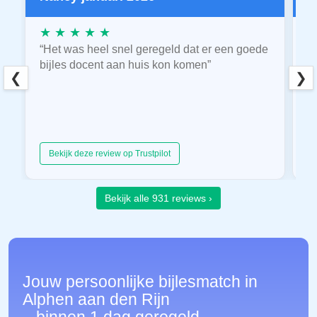
★ ★ ★ ★ ★
★
“Het was heel snel geregeld dat er een goede
“
bijles docent aan huis kon komen”
E
❮
❯
hu
Bekijk deze review op Trustpilot
Bekijk alle 931 reviews ›
Jouw persoonlijke bijlesmatch in
Alphen aan den Rijn