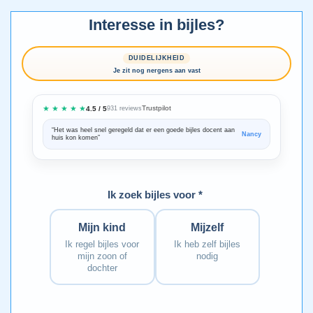
Interesse in bijles?
DUIDELIJKHEID
Je zit nog nergens aan vast
★ ★ ★ ★ ★
Trustpilot
4.5 / 5
931 reviews
“Het was heel snel geregeld dat er een goede bijles docent aan
“We zijn ze
Nancy
huis kon komen”
Bedankt voo
Ik zoek bijles voor *
Mijn kind
Mijzelf
Ik regel bijles voor
Ik heb zelf bijles
mijn zoon of
nodig
dochter