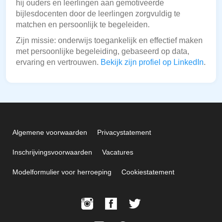
hij ouders en leerlingen aan gemotiveerde
bijlesdocenten door de leerlingen zorgvuldig te
matchen en persoonlijk te begeleiden.
Zijn missie: onderwijs toegankelijk en effectief maken
met persoonlijke begeleiding, gebaseerd op data,
ervaring en vertrouwen.
Bekijk zijn profiel op LinkedIn
.
Algemene voorwaarden
Privacystatement
Inschrijvingsvoorwaarden
Vacatures
Modelformulier voor herroeping
Cookiestatement