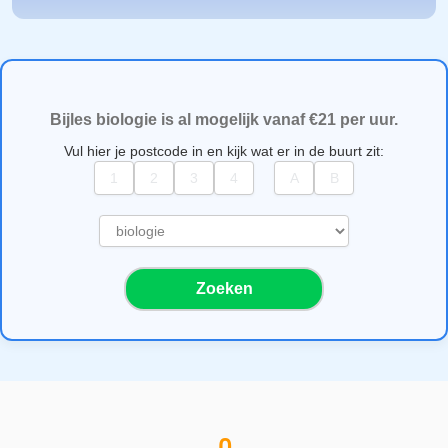
Bijles biologie is al mogelijk vanaf €21 per uur.
Vul hier je postcode in en kijk wat er in de buurt zit:
S
e
l
Zoeken
e
c
t
e
e
r
e
e