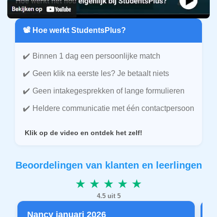
📽️ Hoe werkt StudentsPlus?
Binnen 1 dag een persoonlijke match
Geen klik na eerste les? Je betaalt niets
Geen intakegesprekken of lange formulieren
Heldere communicatie met één contactpersoon
Klik op de video en ontdek het zelf!
Beoordelingen van klanten en leerlingen
★ ★ ★ ★ ★
4.5 uit 5
Nancy januari 2026
P