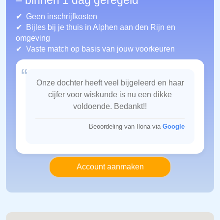
– binnen 1 dag geregeld
Geen inschrijfkosten
Bijles bij je thuis in Alphen aan den Rijn
en
omgeving
Vaste match op basis van jouw voorkeuren
“
Onze dochter heeft veel bijgeleerd en haar
cijfer voor wiskunde is nu een dikke
voldoende. Bedankt!!
Beoordeling van Ilona via
Google
Account aanmaken