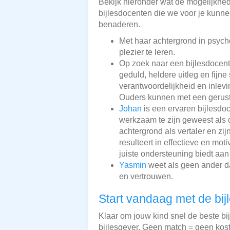
Bekijk hieronder wat de mogelijkheden
bijlesdocenten die we voor je kunnen
benaderen.
Met haar achtergrond in psyc
plezier te leren.
Op zoek naar een bijlesdocen
geduld, heldere uitleg en fijn
verantwoordelijkheid en inlevi
Ouders kunnen met een gerust
Johan
is een ervaren bijlesdoc
werkzaam te zijn geweest als d
achtergrond als vertaler en zi
resulteert in effectieve en mo
juiste ondersteuning biedt aan
Yasmin
weet als geen ander dat
en vertrouwen.
Start vandaag met de bij
Klaar om jouw kind snel de beste bi
bijlesgever. Geen match = geen kos