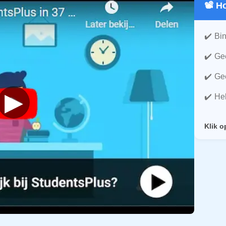
📽️ 
Bin
Gee
Gee
▶
He
Klik o