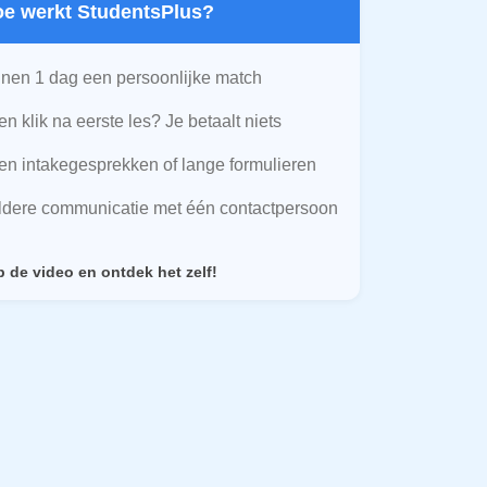
Hoe werkt StudentsPlus?
nen 1 dag een persoonlijke match
n klik na eerste les? Je betaalt niets
n intakegesprekken of lange formulieren
ldere communicatie met één contactpersoon
p de video en ontdek het zelf!