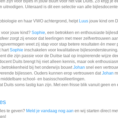
 zijn voor bijles in jouw buurt voor het vak Duits. Zo krijg je e
 uitnodigen. Uiteraard is dit een selectie van alle bijlesdocent
hobiologie en haar VWO achtergrond, helpt
Luus
jouw kind om Du
t voor jouw kind?
Sophie
, een betrokken en enthousiaste bijlesd
e sfeer zorgt zij ervoor dat leerlingen met meer zelfvertrouwen a
ngsvermogen weet zij stap voor stap betere resultaten én meer pl
 hart
Sophie
inschakelen voor kwalitatieve bijlesondersteuning
ent die zijn passie voor de Duitse taal op inspirerende wijze dee
ocent Duits brengt hij niet alleen kennis, maar ook enthousiasme
jn betrokkenheid bij het onderwijs bouwt
Johan
snel een vertrouw
tiverende bijlessen. Ouders kunnen erop vertrouwen dat
Johan
me
 middelbare school- en basisschoolleerlingen.
 Duits soms lastig kan zijn. Met een frisse blik vanuit geen en 
les
jles te geven?
Meld je vandaag nog aan
en wij starten direct me
ten!