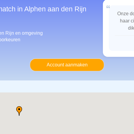
“
match in Alphen aan den Rijn
Onze do
haar c
di
en Rijn
en omgeving
oorkeuren
Account aanmaken