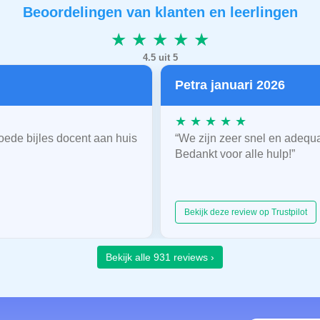
Beoordelingen van klanten en leerlingen
★ ★ ★ ★ ★
4.5 uit 5
Petra januari 2026
★ ★ ★ ★ ★
oede bijles docent aan huis
“We zijn zeer snel en adequ
Bedankt voor alle hulp!”
Bekijk deze review op Trustpilot
Bekijk alle 931 reviews ›