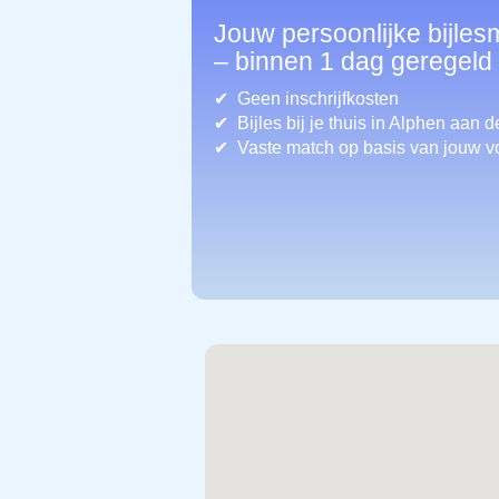
Jouw persoonlijke bijles
– binnen 1 dag geregeld
Geen inschrijfkosten
Bijles bij je thuis in Alphen aan d
Vaste match op basis van jouw v