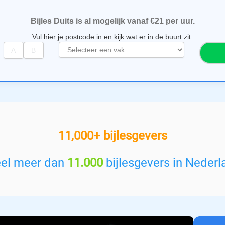
Bijles Duits is al mogelijk vanaf €21 per uur.
Vul hier je postcode in en kijk wat er in de buurt zit:
S
e
l
e
c
t
e
e
11,000+ bijlesgevers
r
e
e
eel meer dan
11.000
bijlesgevers in Nederl
n
v
a
k
: