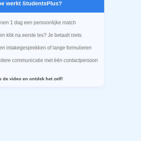
Hoe werkt StudentsPlus?
nen 1 dag een persoonlijke match
n klik na eerste les? Je betaalt niets
n intakegesprekken of lange formulieren
ldere communicatie met één contactpersoon
p de video en ontdek het zelf!