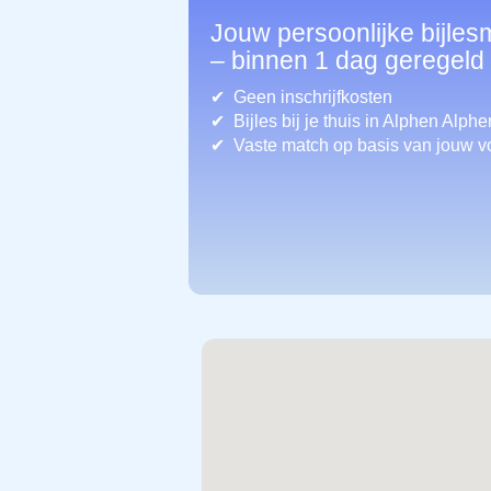
Jouw persoonlijke bijle
– binnen 1 dag geregeld
Geen inschrijfkosten
Bijles bij je thuis in Alphen Al
Vaste match op basis van jouw v