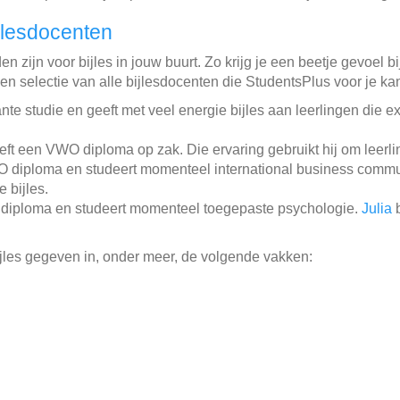
jlesdocenten
 zijn voor bijles in jouw buurt. Zo krijg je een beetje gevoel b
een selectie van alle bijlesdocenten die StudentsPlus voor je k
nte studie en geeft met veel energie bijles aan leerlingen die e
ft een VWO diploma op zak. Die ervaring gebruikt hij om leerl
 diploma en studeert momenteel international business commu
e bijles.
diploma en studeert momenteel toegepaste psychologie.
Julia
b
jles gegeven in, onder meer, de volgende vakken: