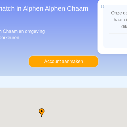
“
smatch in Alphen Alphen Chaam
Onze do
haar c
di
phen Chaam
en omgeving
oorkeuren
Account aanmaken