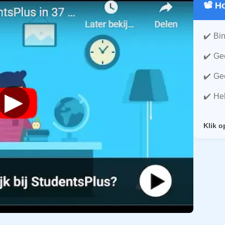
📽️ 
Bin
Gee
Gee
▶
He
Klik o