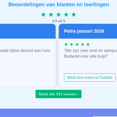
Beoordelingen van klanten en leerlingen
★ ★ ★ ★ ★
4.5 uit 5
Petra januari 2026
★ ★ ★ ★ ★
oede bijles docent aan huis
“We zijn zeer snel en adequ
Bedankt voor alle hulp!”
Bekijk deze review op Trustpilot
Bekijk alle 931 reviews ›