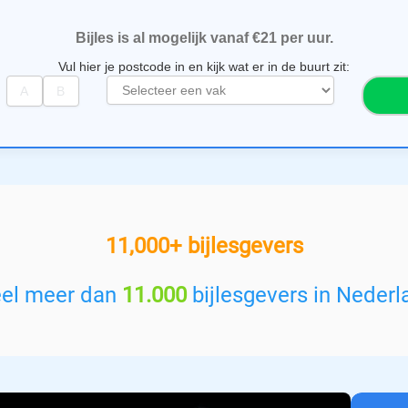
Bijles is al mogelijk vanaf €21 per uur.
Vul hier je postcode in en kijk wat er in de buurt zit:
S
e
l
e
c
t
e
e
11,000+ bijlesgevers
r
e
e
eel meer dan
11.000
bijlesgevers in Nederl
n
v
a
k
: