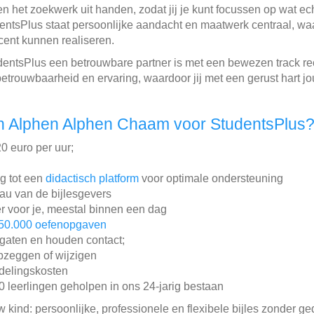
 het zoekwerk uit handen, zodat jij je kunt focussen op wat echt
dentsPlus staat persoonlijke aandacht en maatwerk centraal, w
cent kunnen realiseren.
tudentsPlus een betrouwbare partner is met een bewezen track 
betrouwbaarheid en ervaring, waardoor jij met een gerust hart j
n Alphen Alphen Chaam voor StudentsPlus
20 euro per uur;
ng tot een
didactisch platform
voor optimale ondersteuning
au van de bijlesgevers
r voor je, meestal binnen een dag
50.000 oefenopgaven
gaten en houden contact;
pzeggen of wijzigen
ddelingskosten
leerlingen geholpen in ons 24-jarig bestaan
w kind: persoonlijke, professionele en flexibele bijles zonder ge