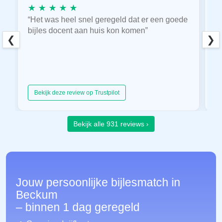
★ ★ ★ ★ ★
★
“Het was heel snel geregeld dat er een goede
“
bijles docent aan huis kon komen”
E
❮
❯
hu
Bekijk deze review op Trustpilot
Bekijk alle 931 reviews ›
Jouw persoonlijke bijlesmatch in
Beckum
– binnen 1 dag geregeld