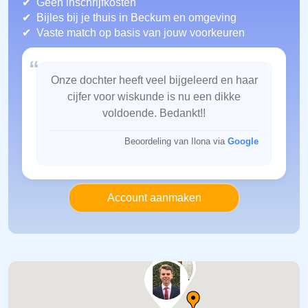
Geen inschrijfkosten
Bijles bij je thuis in Beckum
en omgeving
Vaste match op basis van jouw voorkeuren
“
Onze dochter heeft veel bijgeleerd en haar
cijfer voor wiskunde is nu een dikke
voldoende. Bedankt!!
Beoordeling van Ilona via
Google
Account aanmaken