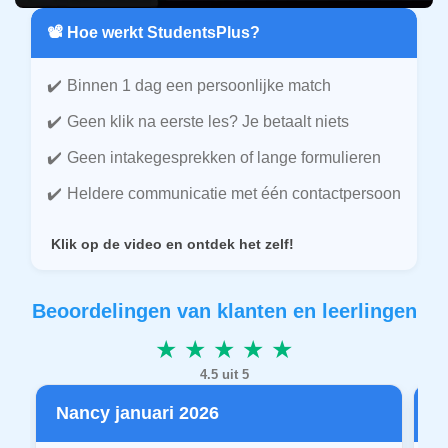
📽️ Hoe werkt StudentsPlus?
Binnen 1 dag een persoonlijke match
Geen klik na eerste les? Je betaalt niets
Geen intakegesprekken of lange formulieren
Heldere communicatie met één contactpersoon
Klik op de video en ontdek het zelf!
Beoordelingen van klanten en leerlingen
★ ★ ★ ★ ★
4.5 uit 5
Nancy januari 2026
P