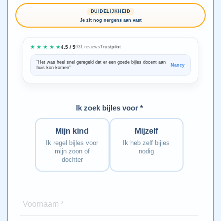
DUIDELIJKHEID
Je zit nog nergens aan vast
★ ★ ★ ★ ★
Trustpilot
4.5 / 5
931 reviews
“Het was heel snel geregeld dat er een goede bijles docent aan
“We zijn ze
Nancy
huis kon komen”
Bedankt voo
Ik zoek bijles voor *
Mijn kind
Mijzelf
Ik regel bijles voor
Ik heb zelf bijles
mijn zoon of
nodig
dochter
Voornaam *