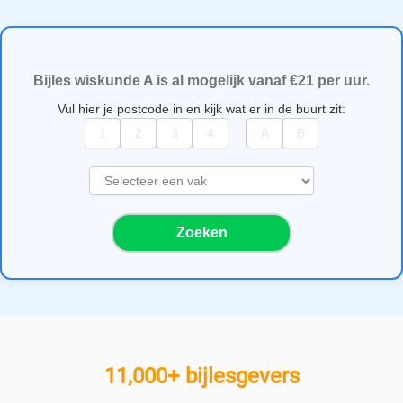
Bijles wiskunde A is al mogelijk vanaf €21 per uur.
Vul hier je postcode in en kijk wat er in de buurt zit:
S
e
l
Zoeken
e
c
t
e
e
r
e
11,000+ bijlesgevers
e
n