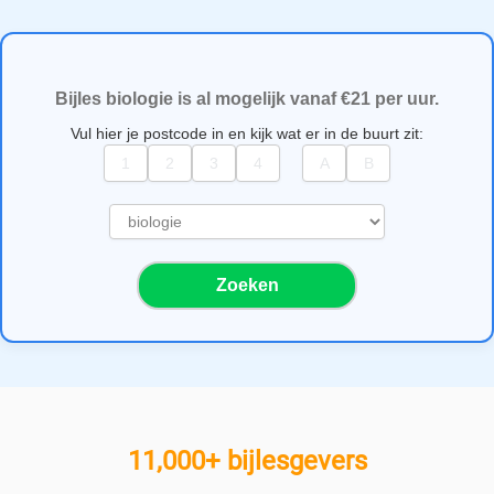
Bijles biologie is al mogelijk vanaf €21 per uur.
Vul hier je postcode in en kijk wat er in de buurt zit:
S
e
l
Zoeken
e
c
t
e
e
r
e
11,000+ bijlesgevers
e
n