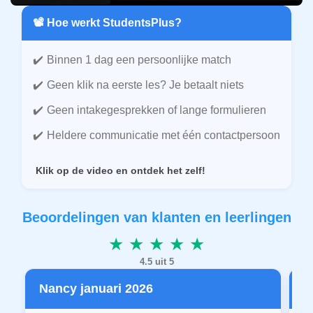
📽️ Hoe werkt StudentsPlus?
Binnen 1 dag een persoonlijke match
Geen klik na eerste les? Je betaalt niets
Geen intakegesprekken of lange formulieren
Heldere communicatie met één contactpersoon
Klik op de video en ontdek het zelf!
Beoordelingen van klanten en leerlingen
★ ★ ★ ★ ★
4.5 uit 5
Nancy januari 2026
P