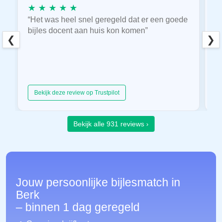
★ ★ ★ ★ ★
★
“Het was heel snel geregeld dat er een goede
“
bijles docent aan huis kon komen”
E
❮
❯
hu
Bekijk deze review op Trustpilot
Bekijk alle 931 reviews ›
Jouw persoonlijke bijlesmatch in
Berk
– binnen 1 dag geregeld