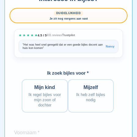
DUIDELIJKHEID
Je zit nog nergens aan vast
★ ★ ★ ★ ★
Trustpilot
4.5 / 5
931 reviews
“Het was heel snel geregeld dat er een goede bijles docent aan
“We zijn ze
Nancy
huis kon komen”
Bedankt voo
Ik zoek bijles voor *
Mijn kind
Mijzelf
Ik regel bijles voor
Ik heb zelf bijles
mijn zoon of
nodig
dochter
Voornaam *