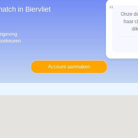
“
atch in Biervliet
Onze do
haar c
di
mgeving
oorkeuren
Account aanmaken