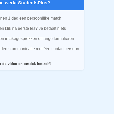
Hoe werkt StudentsPlus?
nen 1 dag een persoonlijke match
n klik na eerste les? Je betaalt niets
n intakegesprekken of lange formulieren
ldere communicatie met één contactpersoon
p de video en ontdek het zelf!