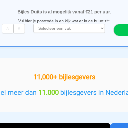
Bijles Duits is al mogelijk vanaf €21 per uur.
Vul hier je postcode in en kijk wat er in de buurt zit:
S
e
l
e
c
t
e
e
11,000+ bijlesgevers
r
e
e
eel meer dan
11.000
bijlesgevers in Nederl
n
v
a
k
: