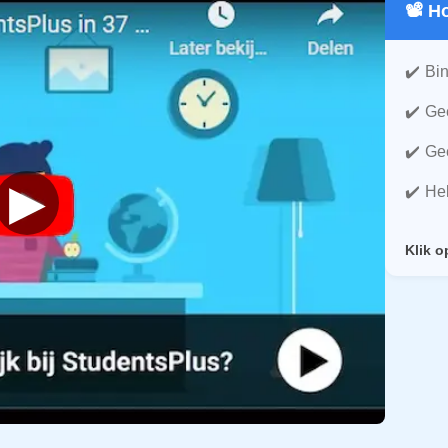
📽️ 
Bin
Gee
Gee
▶
He
Klik o