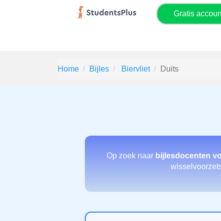
Gratis accou
Home
Bijles
Biervliet
Duits
Op zoek naar
bijlesdocenten vo
wisselvoorzets