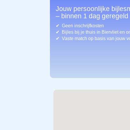
Jouw persoonlijke bijlesm
– binnen 1 dag geregeld
Geen inschrijfkosten
Bijles bij je thuis in Biervliet
en o
Vaste match op basis van jouw v