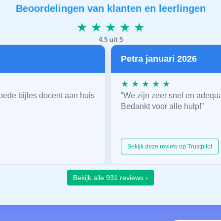
Beoordelingen van klanten en leerlingen
★ ★ ★ ★ ★
4.5 uit 5
Petra januari 2026
★ ★ ★ ★ ★
oede bijles docent aan huis
“We zijn zeer snel en adequ
Bedankt voor alle hulp!”
Bekijk deze review op Trustpilot
Bekijk alle 931 reviews ›