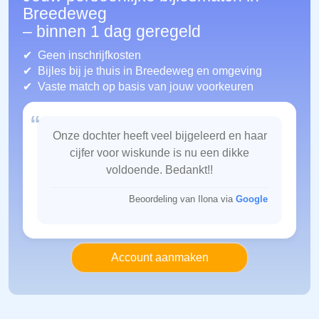
Breedeweg
– binnen 1 dag geregeld
Geen inschrijfkosten
Bijles bij je thuis in Breedeweg
en omgeving
Vaste match op basis van jouw voorkeuren
“
Onze dochter heeft veel bijgeleerd en haar
cijfer voor wiskunde is nu een dikke
voldoende. Bedankt!!
Beoordeling van Ilona via
Google
Account aanmaken