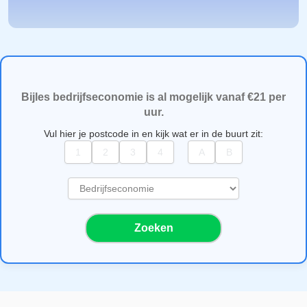
Bijles bedrijfseconomie is al mogelijk vanaf €21 per
uur.
Vul hier je postcode in en kijk wat er in de buurt zit:
S
e
l
Zoeken
e
c
t
e
e
r