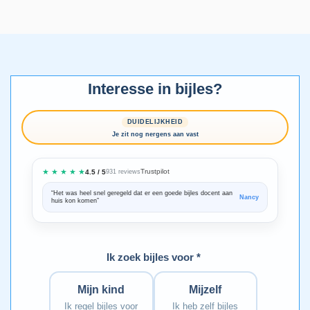
Interesse in bijles?
DUIDELIJKHEID
Je zit nog nergens aan vast
★ ★ ★ ★ ★
Trustpilot
4.5 / 5
931 reviews
“Het was heel snel geregeld dat er een goede bijles docent aan
“We zijn ze
Nancy
huis kon komen”
Bedankt voo
Ik zoek bijles voor *
Mijn kind
Mijzelf
Ik regel bijles voor
Ik heb zelf bijles