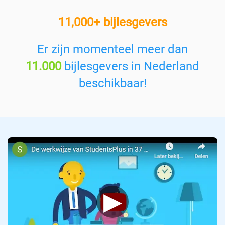
e
11,000+ bijlesgevers
e
n
v
Er zijn momenteel meer dan
a
11.000
bijlesgevers in Nederland
k
:
beschikbaar!
▶