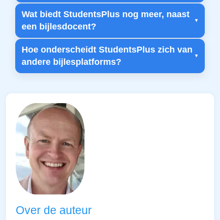
Wat biedt StudentsPlus nog meer, naast
een bijlesdocent?
Hoe onderscheidt StudentsPlus zich van
andere bijlesplatforms?
Over de auteur