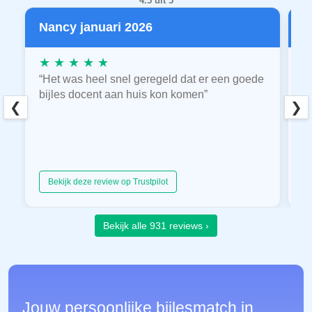
4.5 uit 5
Nancy januari 2026
P
★ ★ ★ ★ ★
★
“Het was heel snel geregeld dat er een goede
“
bijles docent aan huis kon komen”
E
❮
❯
hu
Bekijk deze review op Trustpilot
Bekijk alle 931 reviews ›
Jouw persoonlijke bijlesmatch in