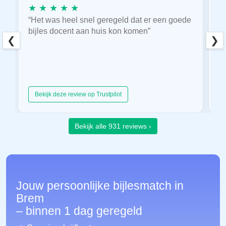
★ ★ ★ ★ ★
★
“Het was heel snel geregeld dat er een goede
“
bijles docent aan huis kon komen”
E
❮
❯
hu
Bekijk deze review op Trustpilot
Bekijk alle 931 reviews ›
Jouw persoonlijke bijlesmatch in
Brem
– binnen 1 dag geregeld