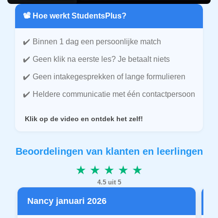
📽️ Hoe werkt StudentsPlus?
Binnen 1 dag een persoonlijke match
Geen klik na eerste les? Je betaalt niets
Geen intakegesprekken of lange formulieren
Heldere communicatie met één contactpersoon
Klik op de video en ontdek het zelf!
Beoordelingen van klanten en leerlingen
★ ★ ★ ★ ★
4.5 uit 5
Nancy januari 2026
P