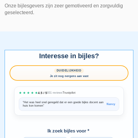
Onze bijlesgevers zijn zeer gemotiveerd en zorgvuldig
geselecteerd.
Interesse in bijles?
DUIDELIJKHEID
Je zit nog nergens aan vast
★ ★ ★ ★ ★
Trustpilot
4.5 / 5
931 reviews
“Het was heel snel geregeld dat er een goede bijles docent aan
“We zijn ze
Nancy
huis kon komen”
Bedankt voo
Ik zoek bijles voor *