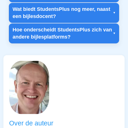
Wat biedt StudentsPlus nog meer, naast
een bijlesdocent?
Hoe onderscheidt StudentsPlus zich van
andere bijlesplatforms?
Over de auteur