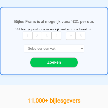
Bijles Frans is al mogelijk vanaf €21 per uur.
Vul hier je postcode in en kijk wat er in de buurt zit:
S
e
l
Zoeken
e
c
t
e
e
r
e
11,000+ bijlesgevers
e
n