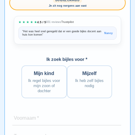
DUIDELIJKHEID
Je zit nog nergens aan vast
★ ★ ★ ★ ★
Trustpilot
4.5 / 5
931 reviews
“Het was heel snel geregeld dat er een goede bijles docent aan
“We zijn ze
Nancy
huis kon komen”
Bedankt voo
Ik zoek bijles voor *
Mijn kind
Mijzelf
Ik regel bijles voor
Ik heb zelf bijles
mijn zoon of
nodig
dochter
Voornaam *