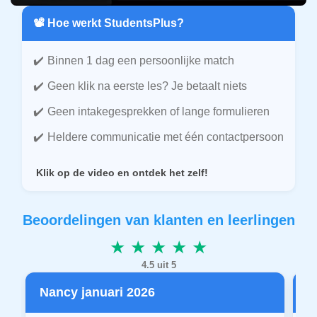
📽️ Hoe werkt StudentsPlus?
Binnen 1 dag een persoonlijke match
Geen klik na eerste les? Je betaalt niets
Geen intakegesprekken of lange formulieren
Heldere communicatie met één contactpersoon
Klik op de video en ontdek het zelf!
Beoordelingen van klanten en leerlingen
★ ★ ★ ★ ★
4.5 uit 5
Nancy januari 2026
P