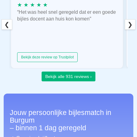
★ ★ ★ ★ ★
★
“Het was heel snel geregeld dat er een goede
“
bijles docent aan huis kon komen”
E
❮
❯
hu
Bekijk deze review op Trustpilot
Bekijk alle 931 reviews ›
Jouw persoonlijke bijlesmatch in
Burgum
– binnen 1 dag geregeld