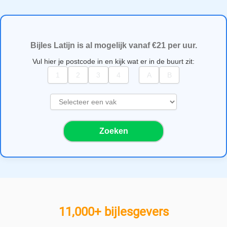
Bijles Latijn is al mogelijk vanaf €21 per uur.
Vul hier je postcode in en kijk wat er in de buurt zit:
S
e
l
Zoeken
e
c
t
e
e
r
e
11,000+ bijlesgevers
e
n