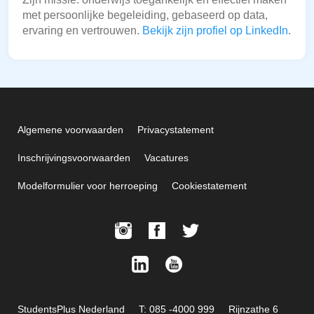
met persoonlijke begeleiding, gebaseerd op data,
ervaring en vertrouwen.
Bekijk zijn profiel op LinkedIn
.
Algemene voorwaarden
Privacystatement
Inschrijvingsvoorwaarden
Vacatures
Modelformulier voor herroeping
Cookiestatement
StudentsPlus Nederland
T: 085 -4000 999
Rijnzathe 6