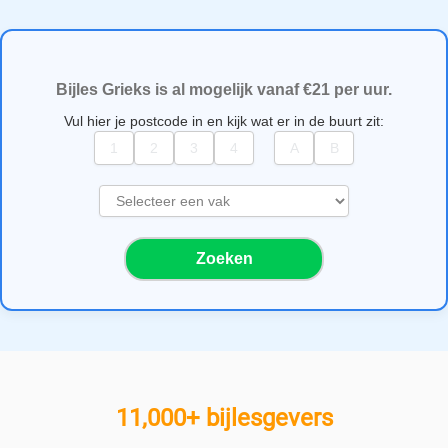
Bijles Grieks is al mogelijk vanaf €21 per uur.
Vul hier je postcode in en kijk wat er in de buurt zit:
S
e
l
Zoeken
e
c
t
e
e
r
e
11,000+ bijlesgevers
e
n