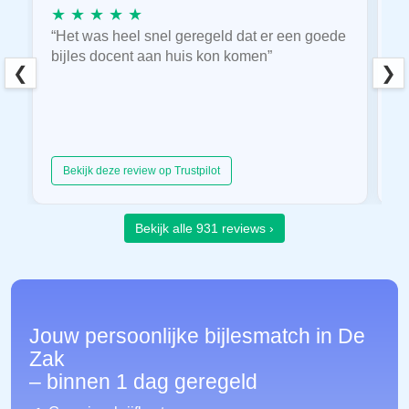
★ ★ ★ ★ ★
★
“Het was heel snel geregeld dat er een goede
“
bijles docent aan huis kon komen”
E
❮
❯
hu
Bekijk deze review op Trustpilot
Bekijk alle 931 reviews ›
Jouw persoonlijke bijlesmatch in De
Zak
– binnen 1 dag geregeld