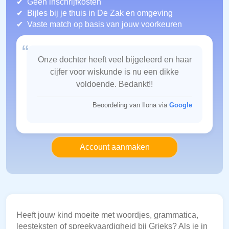
Geen inschrijfkosten
Bijles bij je thuis in De Zak
en omgeving
Vaste match op basis van jouw voorkeuren
“
Onze dochter heeft veel bijgeleerd en haar
cijfer voor wiskunde is nu een dikke
voldoende. Bedankt!!
Beoordeling van Ilona via
Google
Account aanmaken
Heeft jouw kind moeite met woordjes, grammatica,
leesteksten of spreekvaardigheid bij Grieks? Als je in