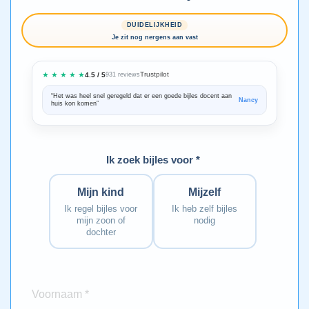
DUIDELIJKHEID
Je zit nog nergens aan vast
★ ★ ★ ★ ★
Trustpilot
4.5 / 5
931 reviews
“Het was heel snel geregeld dat er een goede bijles docent aan
“We zijn ze
Nancy
huis kon komen”
Bedankt voo
Ik zoek bijles voor *
Mijn kind
Mijzelf
Ik regel bijles voor
Ik heb zelf bijles
mijn zoon of
nodig
dochter
Voornaam *