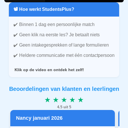
📽️ Hoe werkt StudentsPlus?
Binnen 1 dag een persoonlijke match
Geen klik na eerste les? Je betaalt niets
Geen intakegesprekken of lange formulieren
Heldere communicatie met één contactpersoon
Klik op de video en ontdek het zelf!
Beoordelingen van klanten en leerlingen
★ ★ ★ ★ ★
4.5 uit 5
Nancy januari 2026
P