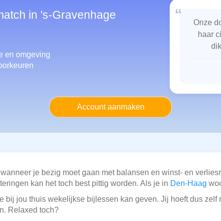
“
smatch in 's-Gravenhage
Onze do
haar c
di
e
en omgeving
oorkeuren
Account aanmaken
 wanneer je bezig moet gaan met balansen en winst- en verlie
eringen kan het toch best pittig worden. Als je in
Den-Haag
woo
 bij jou thuis wekelijkse bijlessen kan geven. Jij hoeft dus zel
en. Relaxed toch?