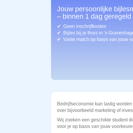
Jouw persoonlijke bijle
– binnen 1 dag geregeld
Geen inschrijfkosten
Bijles bij je thuis in 's-Gravenhag
Vaste match op basis van jouw v
Bedrijfseconomie kan lastig worden
over bijvoorbeeld marketing of invest
Wij zoeken een geschikte student die
voor je op basis van jouw voorkeur