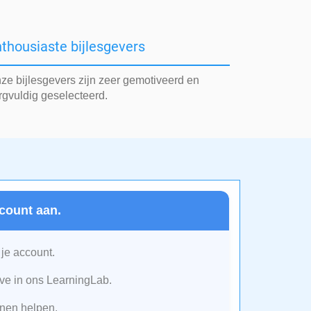
thousiaste bijlesgevers
ze bijlesgevers zijn zeer gemotiveerd en
rgvuldig geselecteerd.
count aan.
 je account.
e in ons LearningLab.
nen helpen.