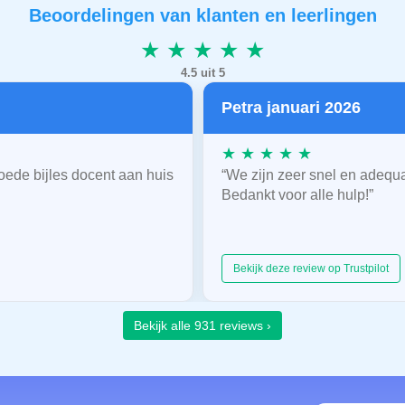
Beoordelingen van klanten en leerlingen
★ ★ ★ ★ ★
4.5 uit 5
Petra januari 2026
★ ★ ★ ★ ★
oede bijles docent aan huis
“We zijn zeer snel en adequ
Bedankt voor alle hulp!”
Bekijk deze review op Trustpilot
Bekijk alle 931 reviews ›