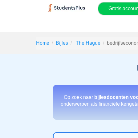
Gratis accou
Home
Bijles
The Hague
bedrijfsecono
Op zoek naar
bijlesdocenten vo
onderwerpen als financiële kengetalle