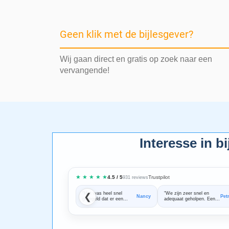
Geen klik met de bijlesgever?
Wij gaan direct en gratis op zoek naar een
vervangende!
Interesse in bi
★ ★ ★ ★ ★
Trustpilot
4.5 / 5
931 reviews
“Het was heel snel
“We zijn zeer snel en
❮
Nancy
Pet
geregeld dat er een
adequaat geholpen. Een
goede bijles docent aan
fijne samenwerking!
huis kon komen”
Bedankt voor alle hulp!”