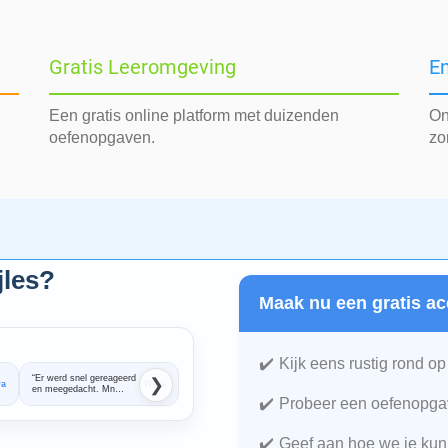
Gratis Leeromgeving
En
Een gratis online platform met duizenden
On
oefenopgaven.
zo
jles?
Maak nu een gratis ac
Kijk eens rustig rond op
“Er werd snel gereageerd
“Super snel en
❯
ra
Wies
Sabine
en meegedacht. Mn
professioneel geholpen.
dochter is heel goed
Twee dagen later stond
Probeer een oefenopgav
opweg geholpen met haar
er al iemand op de
Wiskunde. Ze haalde
stoep om mijn dochter
meteen een goed cijfer.
bijles te geven. De
Geef aan hoe we je kun
Dus er is snel resultaat.”
match op wiskunde