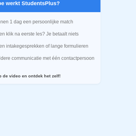
Hoe werkt StudentsPlus?
nen 1 dag een persoonlijke match
n klik na eerste les? Je betaalt niets
n intakegesprekken of lange formulieren
ldere communicatie met één contactpersoon
p de video en ontdek het zelf!