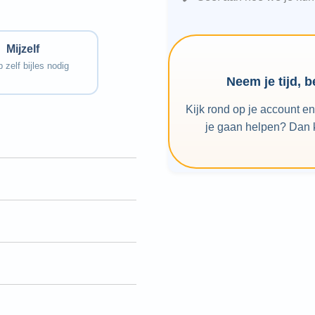
bleek er niet helemaal.
Dus we zochten verder.
Maar ook de afhandeling
daarvan was zeer
prettig en
professioneel.”
Mijzelf
 zelf bijles nodig
Neem je tijd, 
Kijk rond op je account e
je gaan helpen? Dan k