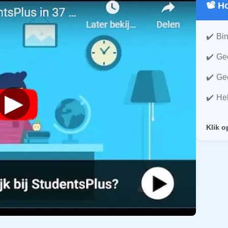
📽️ 
Bin
Gee
Gee
▶
He
Klik o