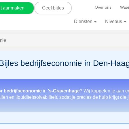
Over ons
Waar
nt aanmaken
Geef bijles
Diensten
Niveaus
mie
Bijles bedrijfseconomie in Den-Haa
or bedrijfseconomie
in
's-Gravenhage
? Wij koppelen je aan ee
n en liquiditeitsolvabiliteit, zodat je precies de hulp krijgt di