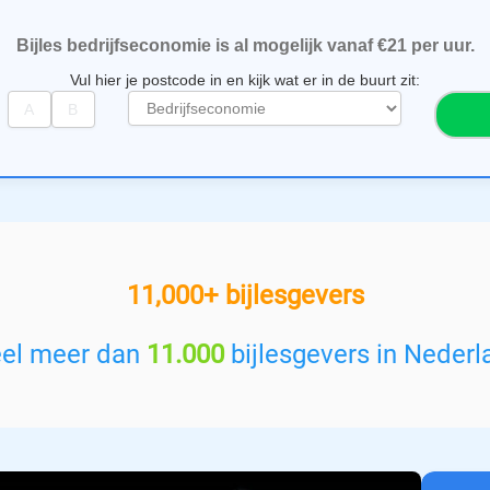
Bijles bedrijfseconomie is al mogelijk vanaf €21 per uur.
Vul hier je postcode in en kijk wat er in de buurt zit:
S
e
l
e
c
t
e
e
11,000+ bijlesgevers
r
e
e
eel meer dan
11.000
bijlesgevers in Nederl
n
v
a
k
: