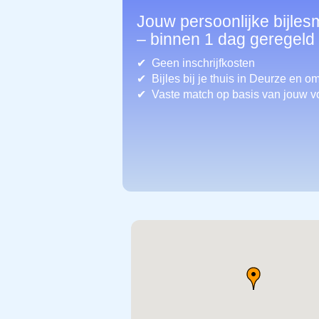
Jouw persoonlijke bijles
– binnen 1 dag geregeld
Geen inschrijfkosten
Bijles bij je thuis in Deurze
en om
Vaste match op basis van jouw v