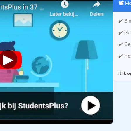
📽️ 
Bin
Gee
Gee
▶
He
Klik o