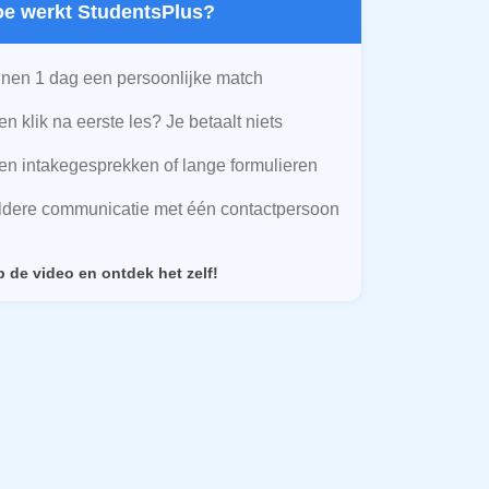
Hoe werkt StudentsPlus?
nen 1 dag een persoonlijke match
n klik na eerste les? Je betaalt niets
n intakegesprekken of lange formulieren
ldere communicatie met één contactpersoon
p de video en ontdek het zelf!