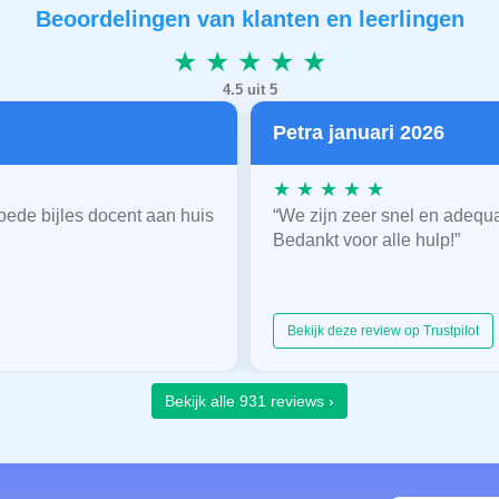
Beoordelingen van klanten en leerlingen
★ ★ ★ ★ ★
4.5 uit 5
Petra januari 2026
★ ★ ★ ★ ★
oede bijles docent aan huis
“We zijn zeer snel en adequ
Bedankt voor alle hulp!”
Bekijk deze review op Trustpilot
Bekijk alle 931 reviews ›