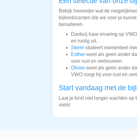
Een selectie van onze bi
Bekijk hieronder wat de mogelijkhede
bijlesdocenten die we voor je kunnen
benaderen.
Dankzij haar ervaring op VWO-
en rustig uit.
Sterre
studeert momenteel media
Esther
weet als geen ander dat 
voor rust en vertrouwen.
Olivier
weet als geen ander dat 
VWO zorgt hij voor rust en ver
Start vandaag met de bij
Laat je kind niet langer wachten op b
niets!