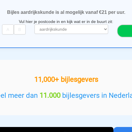
Bijles aardrijkskunde is al mogelijk vanaf €21 per uur.
Vul hier je postcode in en kijk wat er in de buurt zit:
S
e
l
e
c
t
e
e
11,000+ bijlesgevers
r
e
e
eel meer dan
11.000
bijlesgevers in Nederl
n
v
a
k
: