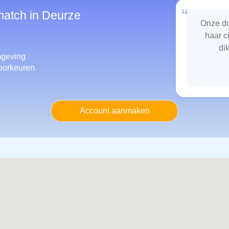
“
match in Deurze
Onze do
haar c
di
geving
oorkeuren
Account aanmaken