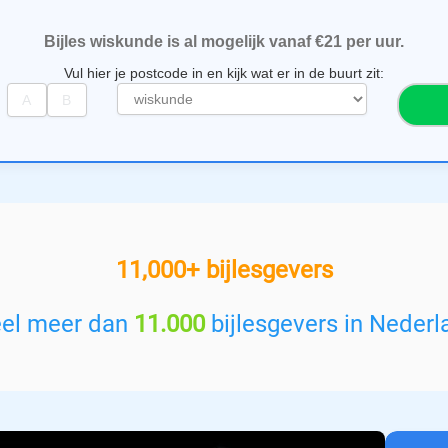
Bijles wiskunde is al mogelijk vanaf €21 per uur.
Vul hier je postcode in en kijk wat er in de buurt zit:
S
e
l
e
c
t
e
e
11,000+ bijlesgevers
r
e
e
eel meer dan
11.000
bijlesgevers in Nederl
n
v
a
k
: