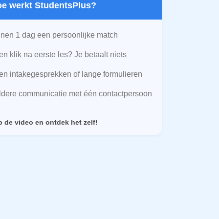
Hoe werkt StudentsPlus?
nen 1 dag een persoonlijke match
n klik na eerste les? Je betaalt niets
n intakegesprekken of lange formulieren
ldere communicatie met één contactpersoon
p de video en ontdek het zelf!