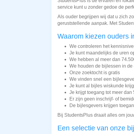
StudentsPlus is dé ervaren en lokale
service kunt u zonder gedoe de perf
Als ouder begrijpen wij dat u zich 
geruststellende aanpak. Met Student
Waarom kiezen ouders i
We controleren het kennisnive
Je kunt maandelijks de uren o
We hebben al meer dan 74.500 
We houden de bijlessen in de 
Onze zoektocht is gratis
We vinden snel een bijlesgeve
Je kunt al bijles wiskunde krij
Je krijgt toegang tot meer dan
Er zijn geen inschrijf- of bemi
De bijlesgevers krijgen toega
Bij StudentsPlus draait alles om jou
Een selectie van onze bi