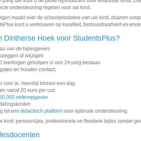
 partij die voor u de juiste bijlesdocent voor wiskunde vindt. 
ecte ondersteuning regelen voor uw kind.
zorgen maakt over de schoolprestaties van uw kind, daarom zorg
sPlus kunt u vertrouwen op kwaliteit, betrouwbaarheid en erva
n Dintherse Hoek voor StudentsPlus?
au van de bijlesgevers
pzeggen of wijzigen
leerlingen geholpen in ons 24-jarig bestaan
gaten en houden contact;
r voor je, meestal binnen een dag
gen vanaf 20 euro per uur;
50.000 oefenopgaven
ddelingskosten
ng tot een
didactisch platform
voor optimale ondersteuning
w kind: persoonlijke, professionele en flexibele bijles zonder ge
jlesdocenten