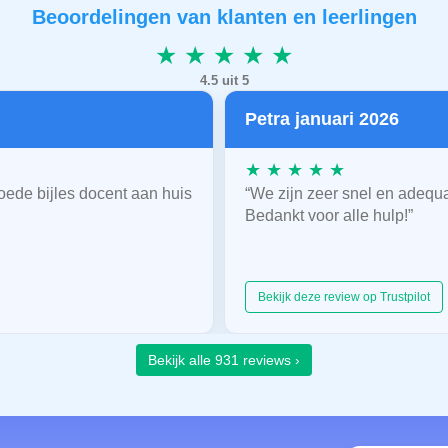
Beoordelingen van klanten en leerlingen
★ ★ ★ ★ ★
4.5 uit 5
Petra januari 2026
★ ★ ★ ★ ★
oede bijles docent aan huis
“We zijn zeer snel en adequ
Bedankt voor alle hulp!”
Bekijk deze review op Trustpilot
Bekijk alle 931 reviews ›