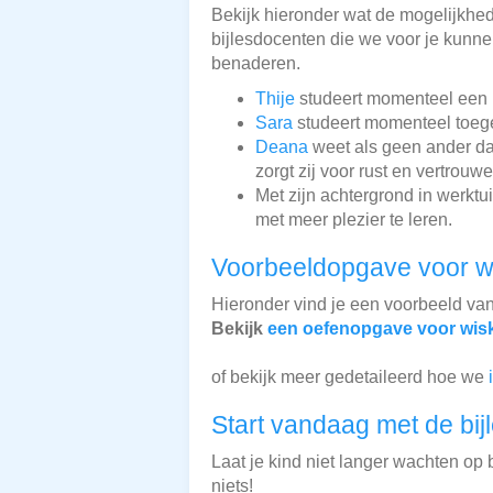
Bekijk hieronder wat de mogelijkhede
bijlesdocenten die we voor je kunnen
benaderen.
Thije
studeert momenteel een re
Sara
studeert momenteel toegep
Deana
weet als geen ander dat
zorgt zij voor rust en vertrouwe
Met zijn achtergrond in werk
met meer plezier te leren.
Voorbeeldopgave voor 
Hieronder vind je een voorbeeld va
Bekijk
een oefenopgave voor wi
of bekijk meer gedetaileerd hoe we
Start vandaag met de bij
Laat je kind niet langer wachten op b
niets!