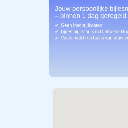
Jouw persoonlijke bijles
– binnen 1 dag geregeld
Geen inschrijfkosten
Bijles bij je thuis in Dintherse H
Vaste match op basis van jouw v