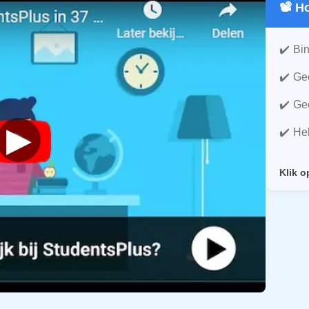
📽️ 
Bin
Gee
Gee
▶
He
Klik o