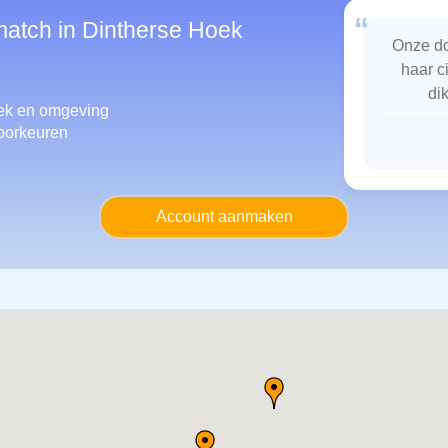
“
match in Dintherse Hoek
Onze do
haar c
di
oek
en omgeving
oorkeuren
Account aanmaken