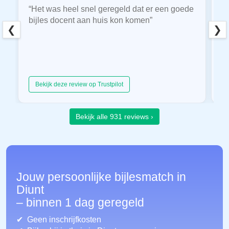
“Het was heel snel geregeld dat er een goede
“
bijles docent aan huis kon komen”
E
❮
❯
hu
Bekijk deze review op Trustpilot
Bekijk alle 931 reviews ›
Jouw persoonlijke bijlesmatch in
Diunt
– binnen 1 dag geregeld
Geen inschrijfkosten