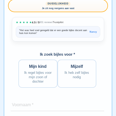
DUIDELIJKHEID
Je zit nog nergens aan vast
★ ★ ★ ★ ★
Trustpilot
4.5 / 5
931 reviews
“Het was heel snel geregeld dat er een goede bijles docent aan
“We zijn ze
Nancy
huis kon komen”
Bedankt voo
Ik zoek bijles voor *
Mijn kind
Mijzelf
Ik regel bijles voor
Ik heb zelf bijles
mijn zoon of
nodig
dochter
Voornaam *