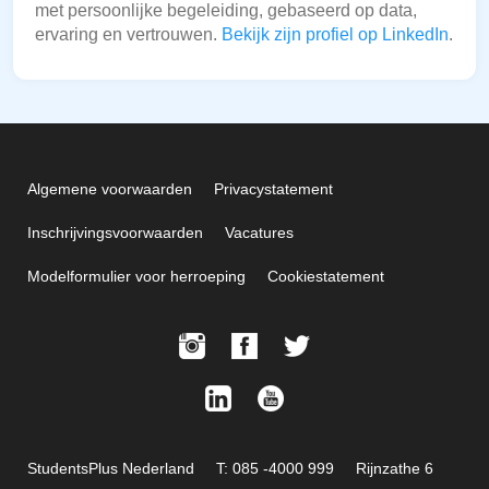
met persoonlijke begeleiding, gebaseerd op data,
ervaring en vertrouwen.
Bekijk zijn profiel op LinkedIn
.
Algemene voorwaarden
Privacystatement
Inschrijvingsvoorwaarden
Vacatures
Modelformulier voor herroeping
Cookiestatement
StudentsPlus Nederland
T: 085 -4000 999
Rijnzathe 6