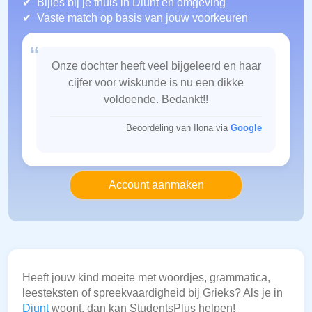
Bijles bij je thuis in Diunt
en omgeving
Vaste match op basis van jouw voorkeuren
“
Onze dochter heeft veel bijgeleerd en haar
cijfer voor wiskunde is nu een dikke
voldoende. Bedankt!!
Beoordeling van Ilona via
Google
Account aanmaken
Heeft jouw kind moeite met woordjes, grammatica,
leesteksten of spreekvaardigheid bij Grieks? Als je in
Diunt
woont, dan kan StudentsPlus helpen!