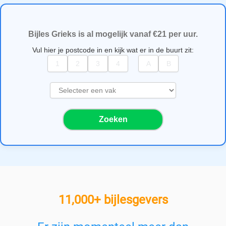
Bijles Grieks is al mogelijk vanaf €21 per uur.
Vul hier je postcode in en kijk wat er in de buurt zit:
S
e
l
Zoeken
e
c
t
e
e
r
e
11,000+ bijlesgevers
e
n
v