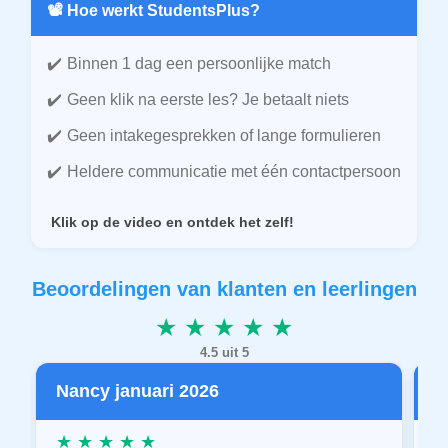
📽️ Hoe werkt StudentsPlus?
Binnen 1 dag een persoonlijke match
Geen klik na eerste les? Je betaalt niets
Geen intakegesprekken of lange formulieren
Heldere communicatie met één contactpersoon
Klik op de video en ontdek het zelf!
Beoordelingen van klanten en leerlingen
★ ★ ★ ★ ★
4.5 uit 5
Nancy januari 2026
P
★ ★ ★ ★ ★
★