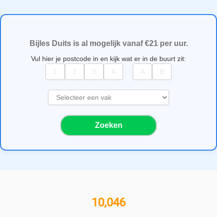
Bijles Duits is al mogelijk vanaf €21 per uur.
Vul hier je postcode in en kijk wat er in de buurt zit:
S
e
l
Zoeken
e
c
t
e
e
r
e
11,000+ bijlesgevers
e
n