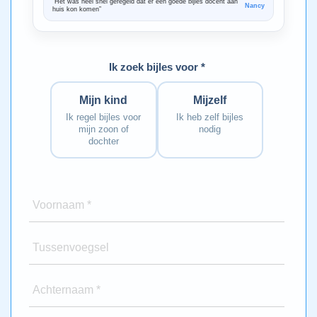
“Het was heel snel geregeld dat er een goede bijles docent aan
“We zijn ze
Nancy
huis kon komen”
Bedankt voo
Ik zoek bijles voor *
Mijn kind
Mijzelf
Ik regel bijles voor
Ik heb zelf bijles
mijn zoon of
nodig
dochter
Voornaam *
Tussenvoegsel
Achternaam *