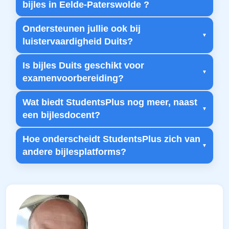
bijles in Eelde-Paterswolde ?
Ondersteunen jullie ook bij
luistervaardigheid Duits?
Is bijles Duits geschikt voor
examenvoorbereiding?
Wat biedt StudentsPlus nog meer, naast
een bijlesdocent?
Hoe onderscheidt StudentsPlus zich van
andere bijlesplatforms?