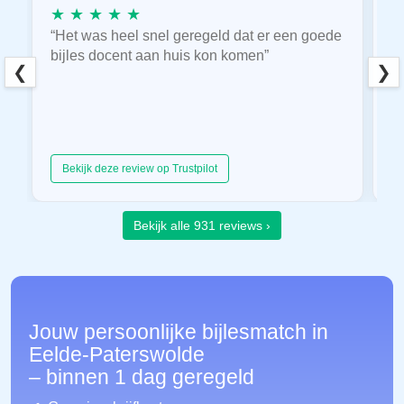
★ ★ ★ ★ ★
★
“Het was heel snel geregeld dat er een goede
“
bijles docent aan huis kon komen”
E
❮
❯
hu
Bekijk deze review op Trustpilot
Bekijk alle 931 reviews ›
Jouw persoonlijke bijlesmatch in
Eelde-Paterswolde
– binnen 1 dag geregeld