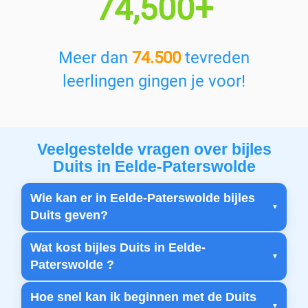
74,500+
Meer dan
74.500
tevreden
leerlingen gingen je voor!
Veelgestelde vragen over bijles
Duits in Eelde-Paterswolde
Wie kan er in Eelde-Paterswolde bijles
Duits geven?
Wat kost bijles Duits in Eelde-
Paterswolde ?
Hoe snel kan ik beginnen met de Duits