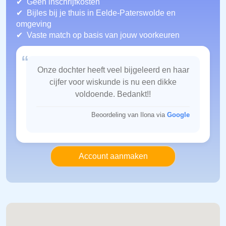
Geen inschrijfkosten
Bijles bij je thuis in Eelde-Paterswolde
en
omgeving
Vaste match op basis van jouw voorkeuren
“
Onze dochter heeft veel bijgeleerd en haar
cijfer voor wiskunde is nu een dikke
voldoende. Bedankt!!
Beoordeling van Ilona via
Google
Account aanmaken