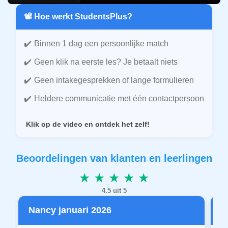
📽️ Hoe werkt StudentsPlus?
Binnen 1 dag een persoonlijke match
Geen klik na eerste les? Je betaalt niets
Geen intakegesprekken of lange formulieren
Heldere communicatie met één contactpersoon
Klik op de video en ontdek het zelf!
Beoordelingen van klanten en leerlingen
★ ★ ★ ★ ★
4.5 uit 5
Nancy januari 2026
P