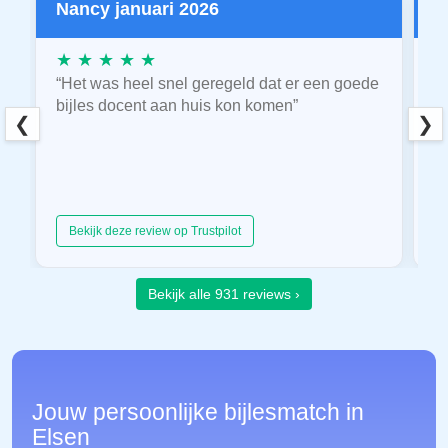
Nancy januari 2026
P
★ ★ ★ ★ ★
★
“Het was heel snel geregeld dat er een goede
“
bijles docent aan huis kon komen”
E
❮
❯
hu
Bekijk deze review op Trustpilot
Bekijk alle 931 reviews ›
Jouw persoonlijke bijlesmatch in
Elsen