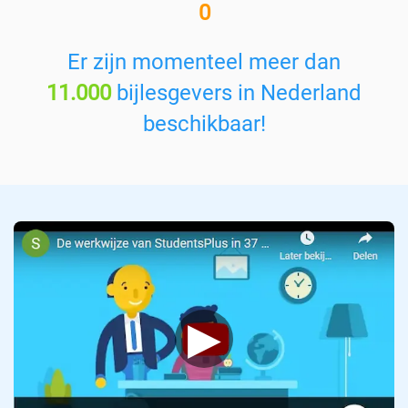
0
e
n
v
Er zijn momenteel meer dan
a
11.000
bijlesgevers in Nederland
k
:
beschikbaar!
▶