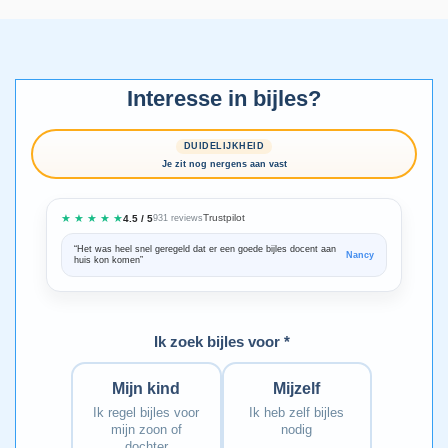
Interesse in bijles?
DUIDELIJKHEID
Je zit nog nergens aan vast
★ ★ ★ ★ ★
Trustpilot
4.5 / 5
931 reviews
“Het was heel snel geregeld dat er een goede bijles docent aan
“We zijn ze
Nancy
huis kon komen”
Bedankt voo
Ik zoek bijles voor *
Mijn kind
Mijzelf
Ik regel bijles voor
Ik heb zelf bijles
mijn zoon of
nodig
dochter