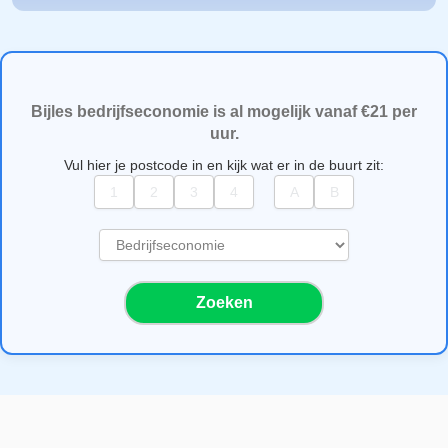
Bijles bedrijfseconomie is al mogelijk vanaf €21 per
uur.
Vul hier je postcode in en kijk wat er in de buurt zit:
S
e
l
Zoeken
e
c
t
e
e
r
e