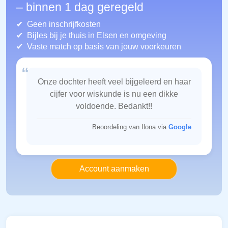
– binnen 1 dag geregeld
Geen inschrijfkosten
Bijles bij je thuis in Elsen
en omgeving
Vaste match op basis van jouw voorkeuren
“
Onze dochter heeft veel bijgeleerd en haar
cijfer voor wiskunde is nu een dikke
voldoende. Bedankt!!
Beoordeling van Ilona via
Google
Account aanmaken