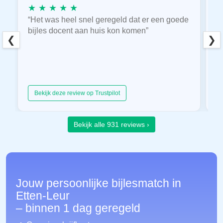
★ ★ ★ ★ ★
★
“Het was heel snel geregeld dat er een goede
“
bijles docent aan huis kon komen”
E
❮
❯
hu
Bekijk deze review op Trustpilot
Bekijk alle 931 reviews ›
Jouw persoonlijke bijlesmatch in
Etten-Leur
– binnen 1 dag geregeld