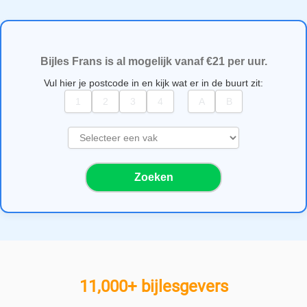
Bijles Frans is al mogelijk vanaf €21 per uur.
Vul hier je postcode in en kijk wat er in de buurt zit:
S
e
l
Zoeken
e
c
t
e
e
r
e
11,000+ bijlesgevers
e
n