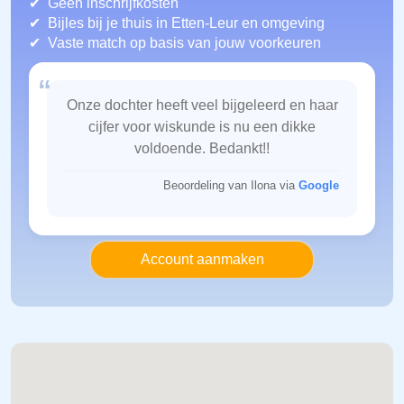
Geen inschrijfkosten
Bijles bij je thuis in Etten-Leur
en omgeving
Vaste match op basis van jouw voorkeuren
“
Onze dochter heeft veel bijgeleerd en haar
cijfer voor wiskunde is nu een dikke
voldoende. Bedankt!!
Beoordeling van Ilona via
Google
Account aanmaken