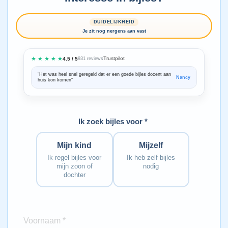
DUIDELIJKHEID
Je zit nog nergens aan vast
★ ★ ★ ★ ★
Trustpilot
4.5 / 5
931 reviews
“Het was heel snel geregeld dat er een goede bijles docent aan
“We zijn ze
Nancy
huis kon komen”
Bedankt voo
Ik zoek bijles voor *
Mijn kind
Mijzelf
Ik regel bijles voor
Ik heb zelf bijles
mijn zoon of
nodig
dochter
Voornaam *