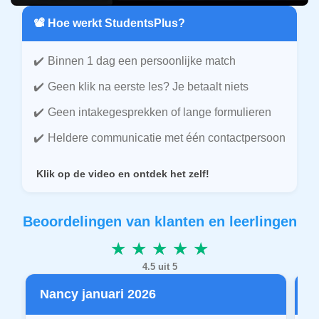
📽️ Hoe werkt StudentsPlus?
Binnen 1 dag een persoonlijke match
Geen klik na eerste les? Je betaalt niets
Geen intakegesprekken of lange formulieren
Heldere communicatie met één contactpersoon
Klik op de video en ontdek het zelf!
Beoordelingen van klanten en leerlingen
★ ★ ★ ★ ★
4.5 uit 5
Nancy januari 2026
P