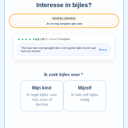
Interesse in bijles?
DUIDELIJKHEID
Je zit nog nergens aan vast
★ ★ ★ ★ ★
Trustpilot
4.5 / 5
931 reviews
“Het was heel snel geregeld dat er een goede bijles docent aan
“We zijn ze
Nancy
huis kon komen”
Bedankt voo
Ik zoek bijles voor *
Mijn kind
Mijzelf
Ik regel bijles voor
Ik heb zelf bijles
mijn zoon of
nodig
dochter