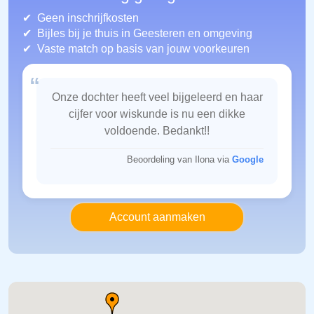
Geen inschrijfkosten
Bijles bij je thuis in Geesteren
en omgeving
Vaste match op basis van jouw voorkeuren
“
Onze dochter heeft veel bijgeleerd en haar
cijfer voor wiskunde is nu een dikke
voldoende. Bedankt!!
Beoordeling van Ilona via
Google
Account aanmaken