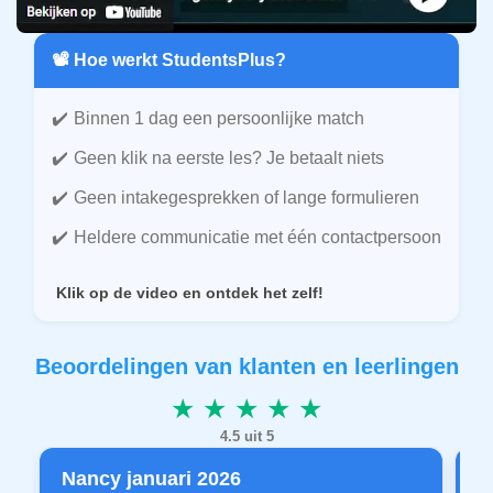
📽️ Hoe werkt StudentsPlus?
Binnen 1 dag een persoonlijke match
Geen klik na eerste les? Je betaalt niets
Geen intakegesprekken of lange formulieren
Heldere communicatie met één contactpersoon
Klik op de video en ontdek het zelf!
Beoordelingen van klanten en leerlingen
★ ★ ★ ★ ★
4.5 uit 5
Nancy januari 2026
P