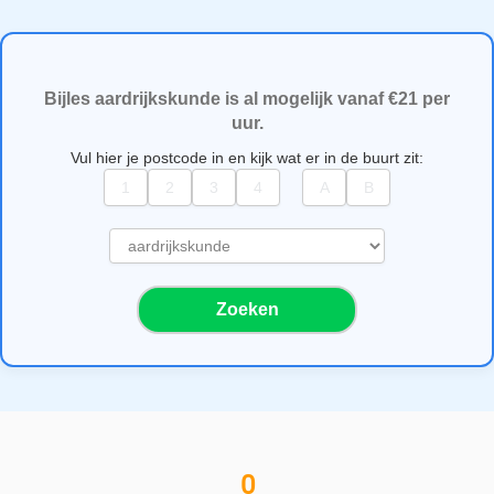
Bijles aardrijkskunde is al mogelijk vanaf €21 per
uur.
Vul hier je postcode in en kijk wat er in de buurt zit:
S
e
l
Zoeken
e
c
t
e
e
r
e
0
e