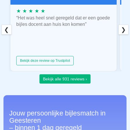
★ ★ ★ ★ ★
★
“Het was heel snel geregeld dat er een goede
“
bijles docent aan huis kon komen”
E
❮
❯
hu
Bekijk deze review op Trustpilot
Bekijk alle 931 reviews ›
Jouw persoonlijke bijlesmatch in
Geesteren
– binnen 1 dag geregeld