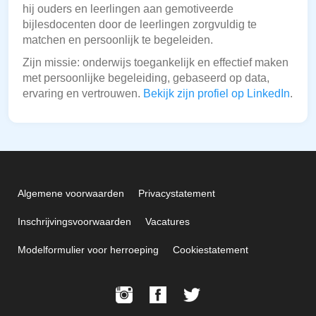
hij ouders en leerlingen aan gemotiveerde
bijlesdocenten door de leerlingen zorgvuldig te
matchen en persoonlijk te begeleiden.
Zijn missie: onderwijs toegankelijk en effectief maken
met persoonlijke begeleiding, gebaseerd op data,
ervaring en vertrouwen.
Bekijk zijn profiel op LinkedIn
.
Algemene voorwaarden
Privacystatement
Inschrijvingsvoorwaarden
Vacatures
Modelformulier voor herroeping
Cookiestatement