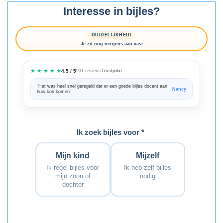
Interesse in bijles?
DUIDELIJKHEID
Je zit nog nergens aan vast
★ ★ ★ ★ ★
Trustpilot
4.5 / 5
931 reviews
“Het was heel snel geregeld dat er een goede bijles docent aan
“We zijn ze
Nancy
huis kon komen”
Bedankt voo
Ik zoek bijles voor *
Mijn kind
Mijzelf
Ik regel bijles voor
Ik heb zelf bijles
mijn zoon of
nodig
dochter