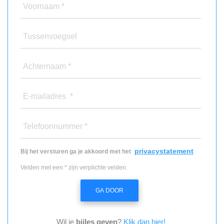
Voornaam *
Tussenvoegsel
Achternaam *
E-mailadres *
Telefoonnummer *
privacystatement
Bij het versturen ga je akkoord met het
Velden met een * zijn verplichte velden.
GA DOOR
Wil je
bijles geven
?
Klik dan hier!