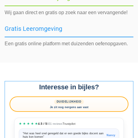
Wij gaan direct en gratis op zoek naar een vervangende!
Gratis Leeromgeving
Een gratis online platform met duizenden oefenopgaven.
Interesse in bijles?
DUIDELIJKHEID
Je zit nog nergens aan vast
★ ★ ★ ★ ★
Trustpilot
4.5 / 5
931 reviews
“Het was heel snel geregeld dat er een goede bijles docent aan
“We zijn ze
Nancy
huis kon komen”
Bedankt voo