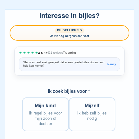
Interesse in bijles?
DUIDELIJKHEID
Je zit nog nergens aan vast
★ ★ ★ ★ ★
Trustpilot
4.5 / 5
931 reviews
“Het was heel snel geregeld dat er een goede bijles docent aan
“We zijn ze
Nancy
huis kon komen”
Bedankt voo
Ik zoek bijles voor *
Mijn kind
Mijzelf
Ik regel bijles voor
Ik heb zelf bijles
mijn zoon of
nodig
dochter