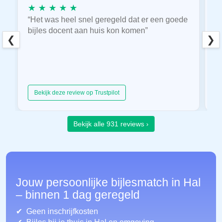
★ ★ ★ ★ ★
★
“Het was heel snel geregeld dat er een goede
“
bijles docent aan huis kon komen”
E
❮
❯
hu
Bekijk deze review op Trustpilot
Bekijk alle 931 reviews ›
Jouw persoonlijke bijlesmatch in Hal
– binnen 1 dag geregeld
Geen inschrijfkosten