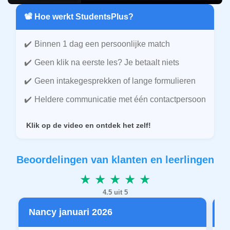
📽️ Hoe werkt StudentsPlus?
Binnen 1 dag een persoonlijke match
Geen klik na eerste les? Je betaalt niets
Geen intakegesprekken of lange formulieren
Heldere communicatie met één contactpersoon
Klik op de video en ontdek het zelf!
Beoordelingen van klanten en leerlingen
★ ★ ★ ★ ★
4.5 uit 5
Nancy januari 2026
P