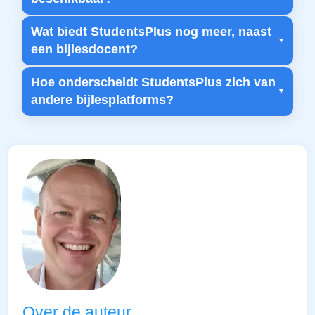
Wat biedt StudentsPlus nog meer, naast
een bijlesdocent?
Hoe onderscheidt StudentsPlus zich van
andere bijlesplatforms?
Over de auteur