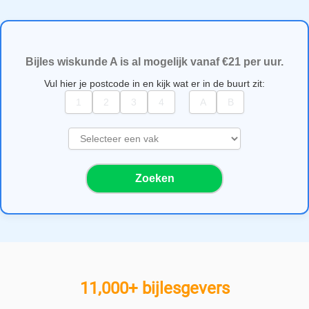
Bijles wiskunde A is al mogelijk vanaf €21 per uur.
Vul hier je postcode in en kijk wat er in de buurt zit:
S
e
l
Zoeken
e
c
t
e
e
r
e
11,000+ bijlesgevers
e
n