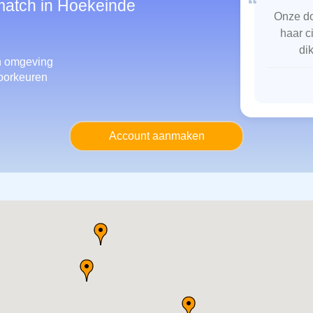
“
smatch in Hoekeinde
Onze do
haar c
di
n omgeving
oorkeuren
Account aanmaken