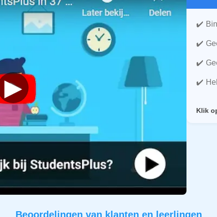
Bin
Gee
Gee
▶
He
Klik o
Beoordelingen van klanten en leerlingen