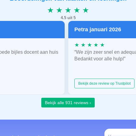
★ ★ ★ ★ ★
4.5 uit 5
Petra januari 2026
★ ★ ★ ★ ★
oede bijles docent aan huis
“We zijn zeer snel en adequ
Bedankt voor alle hulp!”
Bekijk deze review op Trustpilot
Bekijk alle 931 reviews ›