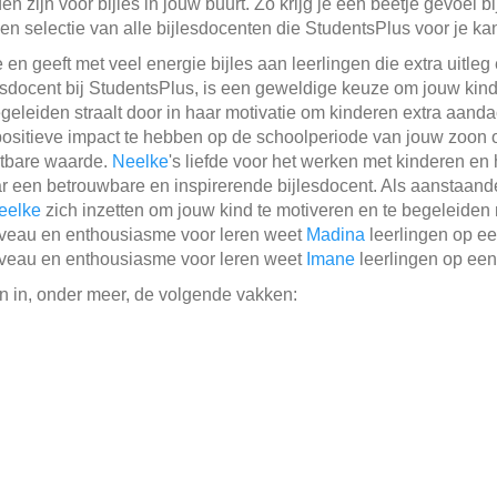
 zijn voor bijles in jouw buurt. Zo krijg je een beetje gevoel b
een selectie van alle bijlesdocenten die StudentsPlus voor je k
e en geeft met veel energie bijles aan leerlingen die extra uitl
lesdocent bij StudentsPlus, is een geweldige keuze om jouw kin
geleiden straalt door in haar motivatie om kinderen extra aanda
positieve impact te hebben op de schoolperiode van jouw zoon o
atbare waarde.
Neelke
's liefde voor het werken met kinderen e
 een betrouwbare en inspirerende bijlesdocent. Als aanstaan
eelke
zich inzetten om jouw kind te motiveren en te begeleiden
veau en enthousiasme voor leren weet
Madina
leerlingen op ee
veau en enthousiasme voor leren weet
Imane
leerlingen op een 
n in, onder meer, de volgende vakken: