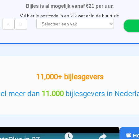
Bijles is al mogelijk vanaf €21 per uur.
Vul hier je postcode in en kijk wat er in de buurt zit:
S
e
l
e
c
t
e
e
11,000+ bijlesgevers
r
e
e
eel meer dan
11.000
bijlesgevers in Nederl
n
v
a
k
:
📽️ 