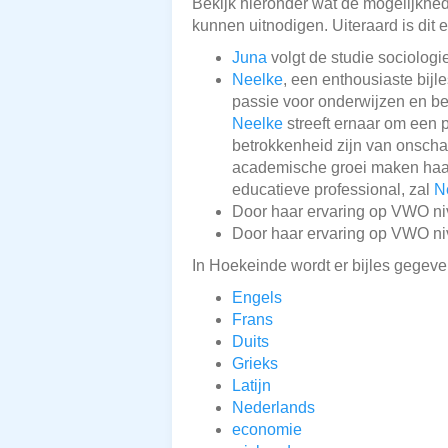
Bekijk hieronder wat de mogelijkheden
kunnen uitnodigen. Uiteraard is dit 
Juna
volgt de studie sociologi
Neelke
, een enthousiaste bij
passie voor onderwijzen en be
Neelke
streeft ernaar om een 
betrokkenheid zijn van onsch
academische groei maken haar
educatieve professional, zal
N
Door haar ervaring op VWO ni
Door haar ervaring op VWO ni
In Hoekeinde wordt er bijles gegeve
Engels
Frans
Duits
Grieks
Latijn
Nederlands
economie