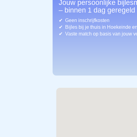
Jouw persoonlijke bijle
– binnen 1 dag geregeld
Geen inschrijfkosten
Bijles bij je thuis in Hoekeinde
e
Vaste match op basis van jouw v