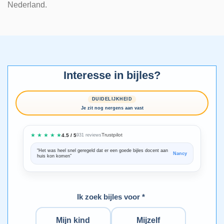
Nederland.
Interesse in bijles?
DUIDELIJKHEID
Je zit nog nergens aan vast
★ ★ ★ ★ ★
Trustpilot
4.5 / 5
931 reviews
“Het was heel snel geregeld dat er een goede bijles docent aan
“We zijn ze
Nancy
huis kon komen”
Bedankt voo
Ik zoek bijles voor *
Mijn kind
Mijzelf