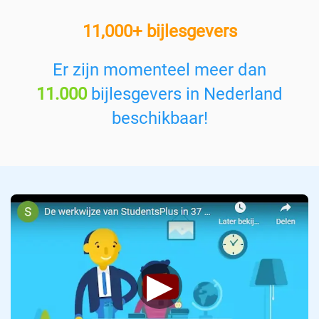
e
11,000+ bijlesgevers
e
n
v
Er zijn momenteel meer dan
a
11.000
bijlesgevers in Nederland
k
:
beschikbaar!
▶