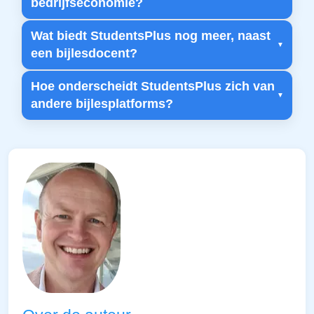
bedrijfseconomie?
Wat biedt StudentsPlus nog meer, naast
een bijlesdocent?
Hoe onderscheidt StudentsPlus zich van
andere bijlesplatforms?