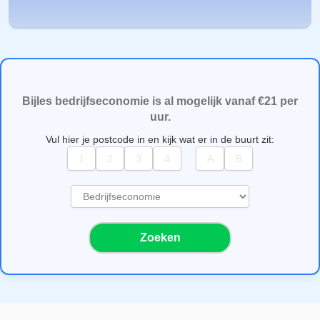
Bijles bedrijfseconomie is al mogelijk vanaf €21 per
uur.
Vul hier je postcode in en kijk wat er in de buurt zit:
S
e
l
Zoeken
e
c
t
e
e
r