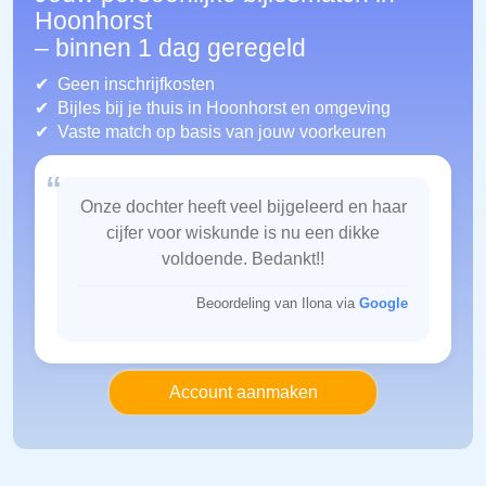
Hoonhorst
– binnen 1 dag geregeld
Geen inschrijfkosten
Bijles bij je thuis in Hoonhorst
en omgeving
Vaste match op basis van jouw voorkeuren
“
Onze dochter heeft veel bijgeleerd en haar
cijfer voor wiskunde is nu een dikke
voldoende. Bedankt!!
Beoordeling van Ilona via
Google
Account aanmaken