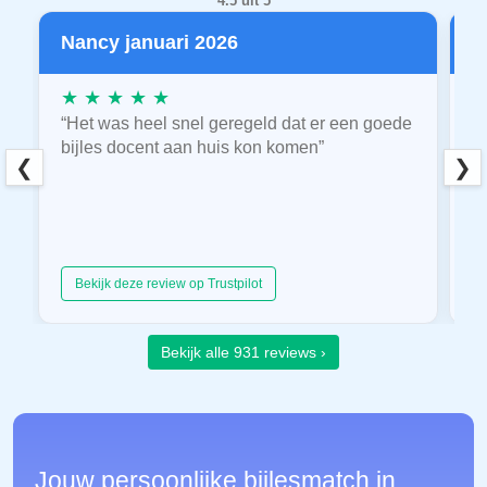
4.5 uit 5
Nancy januari 2026
P
★ ★ ★ ★ ★
★
“Het was heel snel geregeld dat er een goede
“
bijles docent aan huis kon komen”
E
❮
❯
hu
Bekijk deze review op Trustpilot
Bekijk alle 931 reviews ›
Jouw persoonlijke bijlesmatch in