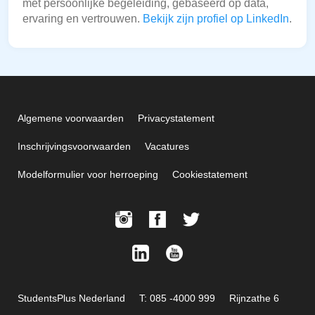
met persoonlijke begeleiding, gebaseerd op data,
ervaring en vertrouwen.
Bekijk zijn profiel op LinkedIn
.
Algemene voorwaarden
Privacystatement
Inschrijvingsvoorwaarden
Vacatures
Modelformulier voor herroeping
Cookiestatement
StudentsPlus Nederland
T: 085 -4000 999
Rijnzathe 6