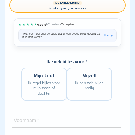
DUIDELIJKHEID
Je zit nog nergens aan vast
★ ★ ★ ★ ★
Trustpilot
4.5 / 5
931 reviews
“Het was heel snel geregeld dat er een goede bijles docent aan
“We zijn ze
Nancy
huis kon komen”
Bedankt voo
Ik zoek bijles voor *
Mijn kind
Mijzelf
Ik regel bijles voor
Ik heb zelf bijles
mijn zoon of
nodig
dochter
Voornaam *