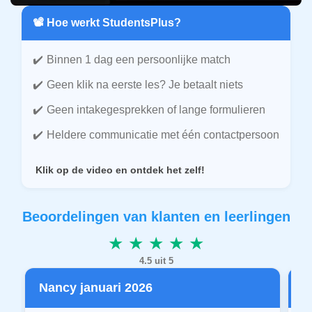
📽️ Hoe werkt StudentsPlus?
Binnen 1 dag een persoonlijke match
Geen klik na eerste les? Je betaalt niets
Geen intakegesprekken of lange formulieren
Heldere communicatie met één contactpersoon
Klik op de video en ontdek het zelf!
Beoordelingen van klanten en leerlingen
★ ★ ★ ★ ★
4.5 uit 5
Nancy januari 2026
P