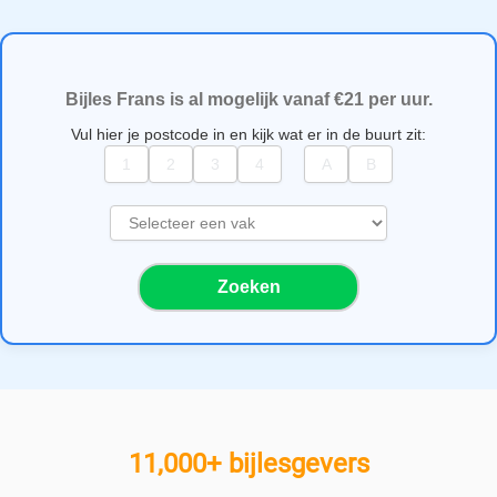
Bijles Frans is al mogelijk vanaf €21 per uur.
Vul hier je postcode in en kijk wat er in de buurt zit:
S
e
l
Zoeken
e
c
t
e
e
r
e
11,000+ bijlesgevers
e
n