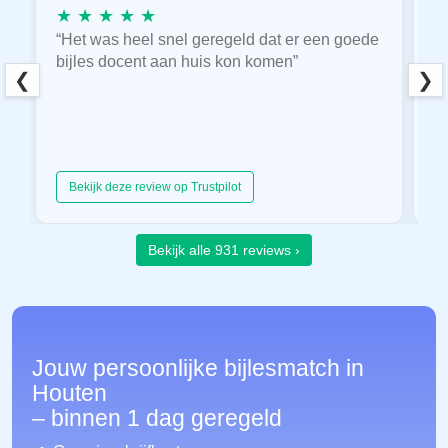
★ ★ ★ ★ ★
★
“Het was heel snel geregeld dat er een goede
“
bijles docent aan huis kon komen”
E
❮
❯
hu
Bekijk deze review op Trustpilot
Bekijk alle 931 reviews ›
Jouw persoonlijke bijlesmatch in
Houten
– binnen 1 dag geregeld