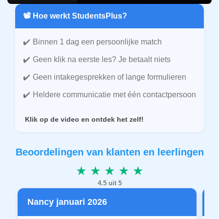
📽️ Hoe werkt StudentsPlus?
Binnen 1 dag een persoonlijke match
Geen klik na eerste les? Je betaalt niets
Geen intakegesprekken of lange formulieren
Heldere communicatie met één contactpersoon
Klik op de video en ontdek het zelf!
Beoordelingen van klanten en leerlingen
★ ★ ★ ★ ★
4.5 uit 5
Nancy januari 2026
P