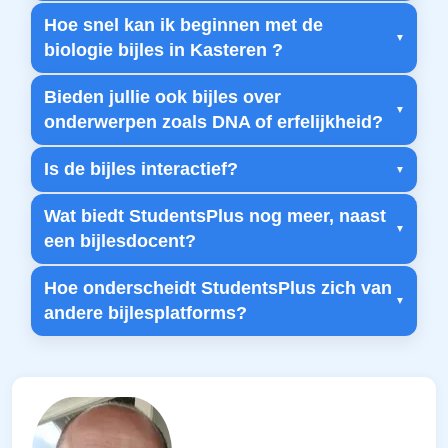
Hoe snel kan ik beginnen met de
biologie bijles in Kasteren ?
Bieden jullie ook bijles over
onderwerpen zoals DNA of erfelijkheid?
Is de bijles interactief?
Wat biedt StudentsPlus nog meer, naast
een bijlesdocent?
Hoe onderscheidt StudentsPlus zich van
andere bijlesplatforms?