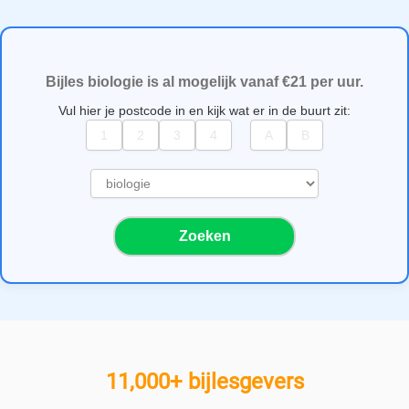
Bijles biologie is al mogelijk vanaf €21 per uur.
Vul hier je postcode in en kijk wat er in de buurt zit:
S
e
l
Zoeken
e
c
t
e
e
r
e
11,000+ bijlesgevers
e
n