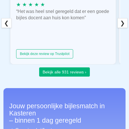
★ ★ ★ ★ ★
★
“Het was heel snel geregeld dat er een goede
“
bijles docent aan huis kon komen”
E
❮
❯
hu
Bekijk deze review op Trustpilot
Bekijk alle 931 reviews ›
Jouw persoonlijke bijlesmatch in
Kasteren
– binnen 1 dag geregeld