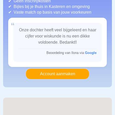
Geen inschrijfkosten
Bijles bij je thuis in Kasteren
en omgeving
Vaste match op basis van jouw voorkeuren
“
Onze dochter heeft veel bijgeleerd en haar
cijfer voor wiskunde is nu een dikke
voldoende. Bedankt!!
Beoordeling van Ilona via
Google
Account aanmaken