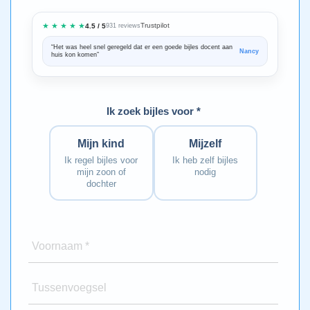
★ ★ ★ ★ ★
Trustpilot
4.5 / 5
931 reviews
“Het was heel snel geregeld dat er een goede bijles docent aan
“We zijn ze
Nancy
huis kon komen”
Bedankt voo
Ik zoek bijles voor *
Mijn kind
Mijzelf
Ik regel bijles voor
Ik heb zelf bijles
mijn zoon of
nodig
dochter
Voornaam *
Tussenvoegsel