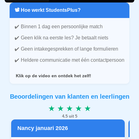
📽️ Hoe werkt StudentsPlus?
Binnen 1 dag een persoonlijke match
Geen klik na eerste les? Je betaalt niets
Geen intakegesprekken of lange formulieren
Heldere communicatie met één contactpersoon
Klik op de video en ontdek het zelf!
Beoordelingen van klanten en leerlingen
★ ★ ★ ★ ★
4.5 uit 5
Nancy januari 2026
P