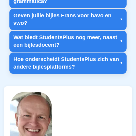
grammatica?
Geven jullie bijles Frans voor havo en
vwo?
Wat biedt StudentsPlus nog meer, naast
een bijlesdocent?
Hoe onderscheidt StudentsPlus zich van
andere bijlesplatforms?