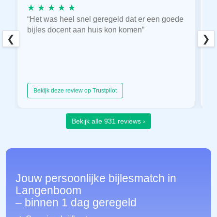
★ ★ ★ ★ ★
★
“Het was heel snel geregeld dat er een goede
“
bijles docent aan huis kon komen”
E
❮
❯
hu
Bekijk deze review op Trustpilot
Bekijk alle 931 reviews ›
Jouw persoonlijke bijlesmatch in
Langenboom
– binnen 1 dag geregeld