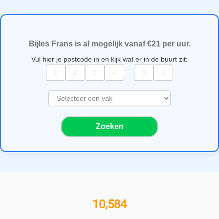
Bijles Frans is al mogelijk vanaf €21 per uur.
Vul hier je postcode in en kijk wat er in de buurt zit:
S
e
l
Zoeken
e
c
t
e
e
r
e
11,000+ bijlesgevers
e
n