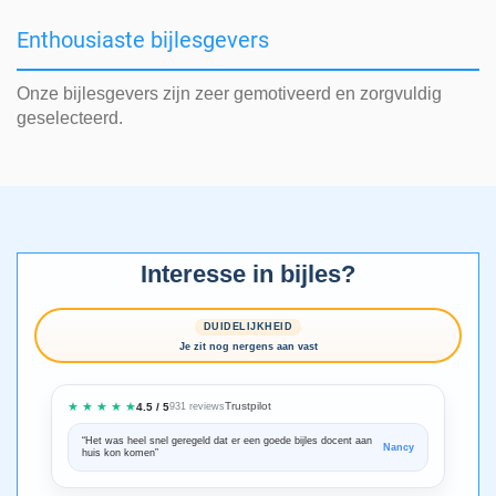
Enthousiaste bijlesgevers
Onze bijlesgevers zijn zeer gemotiveerd en zorgvuldig
geselecteerd.
Interesse in bijles?
DUIDELIJKHEID
Je zit nog nergens aan vast
★ ★ ★ ★ ★
Trustpilot
4.5 / 5
931 reviews
“Het was heel snel geregeld dat er een goede bijles docent aan
“We zijn ze
Nancy
huis kon komen”
Bedankt voo