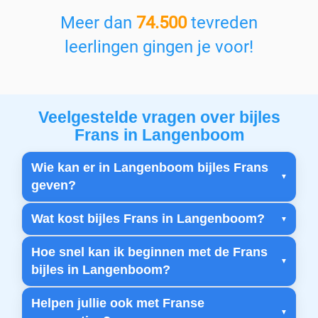
Meer dan
74.500
tevreden
leerlingen gingen je voor!
Veelgestelde vragen over bijles
Frans in Langenboom
Wie kan er in Langenboom bijles Frans
geven?
Wat kost bijles Frans in Langenboom?
Hoe snel kan ik beginnen met de Frans
bijles in Langenboom?
Helpen jullie ook met Franse