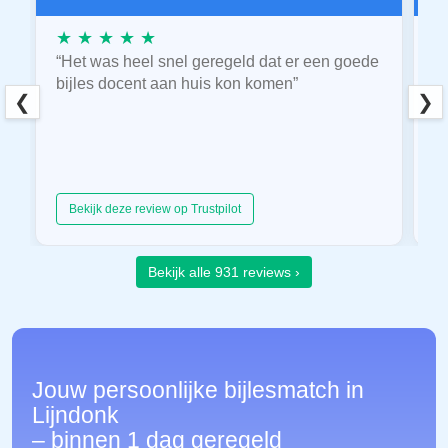
★ ★ ★ ★ ★
★
“Het was heel snel geregeld dat er een goede
“
bijles docent aan huis kon komen”
E
❮
❯
hu
Bekijk deze review op Trustpilot
Bekijk alle 931 reviews ›
Jouw persoonlijke bijlesmatch in
Lijndonk
– binnen 1 dag geregeld