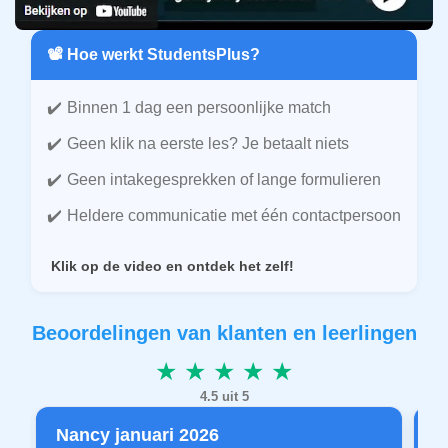
📽️ Hoe werkt StudentsPlus?
Binnen 1 dag een persoonlijke match
Geen klik na eerste les? Je betaalt niets
Geen intakegesprekken of lange formulieren
Heldere communicatie met één contactpersoon
Klik op de video en ontdek het zelf!
Beoordelingen van klanten en leerlingen
★ ★ ★ ★ ★
4.5 uit 5
Nancy januari 2026
P