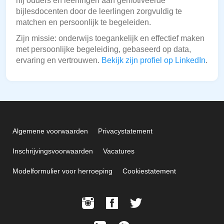
hij ouders en leerlingen aan gemotiveerde
bijlesdocenten door de leerlingen zorgvuldig te
matchen en persoonlijk te begeleiden.
Zijn missie: onderwijs toegankelijk en effectief maken
met persoonlijke begeleiding, gebaseerd op data,
ervaring en vertrouwen.
Bekijk zijn profiel op LinkedIn
.
Algemene voorwaarden
Privacystatement
Inschrijvingsvoorwaarden
Vacatures
Modelformulier voor herroeping
Cookiestatement