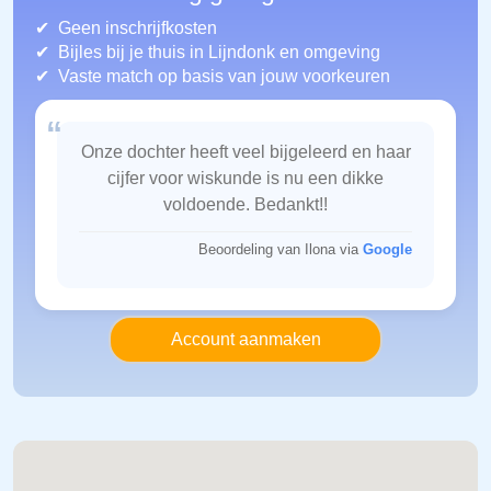
Geen inschrijfkosten
Bijles bij je thuis in Lijndonk
en omgeving
Vaste match op basis van jouw voorkeuren
“
Onze dochter heeft veel bijgeleerd en haar
cijfer voor wiskunde is nu een dikke
voldoende. Bedankt!!
Beoordeling van Ilona via
Google
Account aanmaken