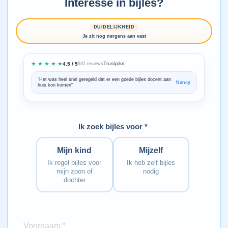
Interesse in bijles?
DUIDELIJKHEID
Je zit nog nergens aan vast
★ ★ ★ ★ ★
Trustpilot
4.5 / 5
931 reviews
“Het was heel snel geregeld dat er een goede bijles docent aan
“We zijn ze
Nancy
huis kon komen”
Bedankt voo
Ik zoek bijles voor *
Mijn kind
Mijzelf
Ik regel bijles voor
Ik heb zelf bijles
mijn zoon of
nodig
dochter
Voornaam *