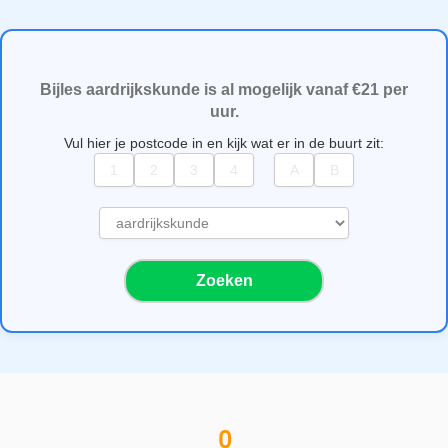
Bijles aardrijkskunde is al mogelijk vanaf €21 per
uur.
Vul hier je postcode in en kijk wat er in de buurt zit:
S
e
l
Zoeken
e
c
t
e
e
r
e
0
e