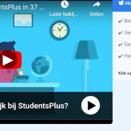
📽️ 
Bin
Gee
Gee
▶
He
Klik o