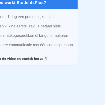
Hoe werkt StudentsPlus?
nen 1 dag een persoonlijke match
n klik na eerste les? Je betaalt niets
n intakegesprekken of lange formulieren
ldere communicatie met één contactpersoon
p de video en ontdek het zelf!