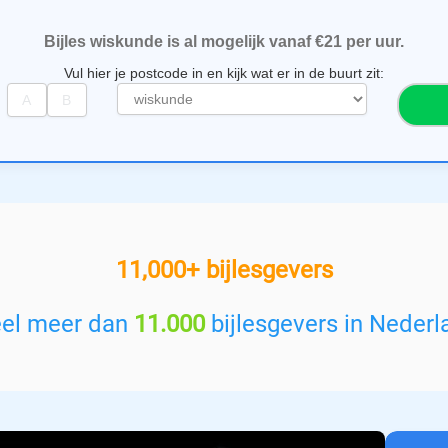
Bijles wiskunde is al mogelijk vanaf €21 per uur.
Vul hier je postcode in en kijk wat er in de buurt zit:
S
e
l
e
c
t
e
e
11,000+ bijlesgevers
r
e
e
eel meer dan
11.000
bijlesgevers in Nederl
n
v
a
k
: