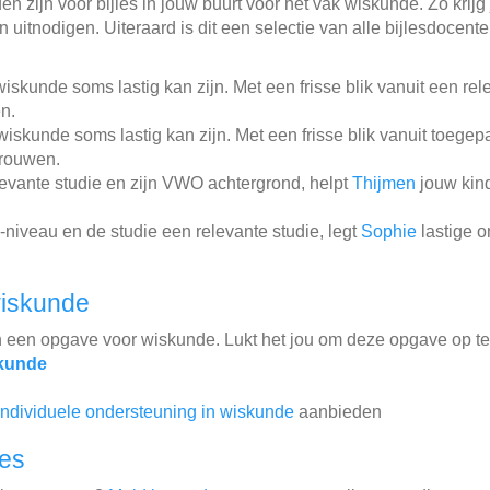
n zijn voor bijles in jouw buurt voor het vak wiskunde. Zo krijg 
 uitnodigen. Uiteraard is dit een selectie van alle bijlesdocent
iskunde soms lastig kan zijn. Met een frisse blik vanuit een re
en.
iskunde soms lastig kan zijn. Met een frisse blik vanuit toegep
trouwen.
levante studie en zijn VWO achtergrond, helpt
Thijmen
jouw kind
niveau en de studie een relevante studie, legt
Sophie
lastige 
wiskunde
n een opgave voor wiskunde. Lukt het jou om deze opgave op t
skunde
individuele ondersteuning in wiskunde
aanbieden
les