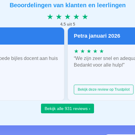
Beoordelingen van klanten en leerlingen
★ ★ ★ ★ ★
4.5 uit 5
Petra januari 2026
★ ★ ★ ★ ★
oede bijles docent aan huis
“We zijn zeer snel en adequ
Bedankt voor alle hulp!”
Bekijk deze review op Trustpilot
Bekijk alle 931 reviews ›