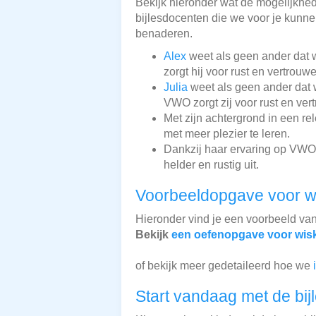
Bekijk hieronder wat de mogelijkhede
bijlesdocenten die we voor je kunnen
benaderen.
Alex
weet als geen ander dat w
zorgt hij voor rust en vertrouw
Julia
weet als geen ander dat w
VWO zorgt zij voor rust en ver
Met zijn achtergrond in een re
met meer plezier te leren.
Dankzij haar ervaring op VWO-
helder en rustig uit.
Voorbeeldopgave voor 
Hieronder vind je een voorbeeld va
Bekijk
een oefenopgave voor wi
of bekijk meer gedetaileerd hoe we
Start vandaag met de bij