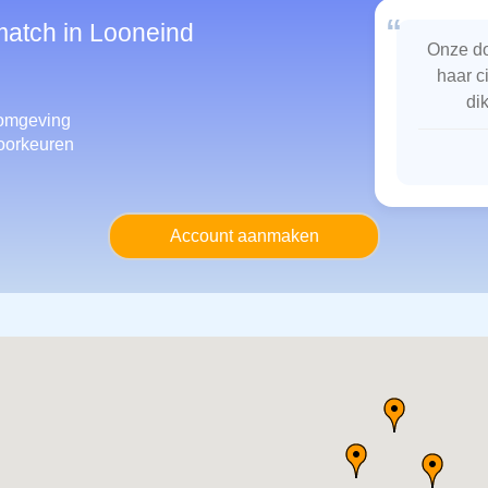
“
match in Looneind
Onze do
haar c
di
omgeving
oorkeuren
Account aanmaken