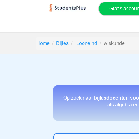
Gratis accou
Home
Bijles
Looneind
wiskunde
Op zoek naar
bijlesdocenten vo
als algebra en