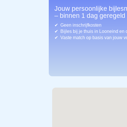
Jouw persoonlijke bijles
– binnen 1 dag geregeld
Geen inschrijfkosten
Bijles bij je thuis in Looneind
en 
Vaste match op basis van jouw v