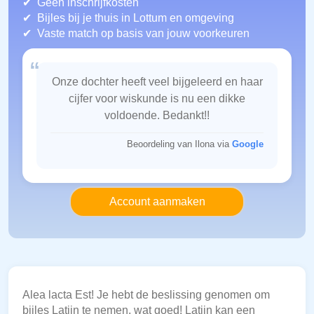
Geen inschrijfkosten
Bijles bij je thuis in Lottum
en omgeving
Vaste match op basis van jouw voorkeuren
“
Onze dochter heeft veel bijgeleerd en haar
cijfer voor wiskunde is nu een dikke
voldoende. Bedankt!!
Beoordeling van Ilona via
Google
Account aanmaken
Alea lacta Est! Je hebt de beslissing genomen om
bijles Latijn te nemen, wat goed! Latijn kan een