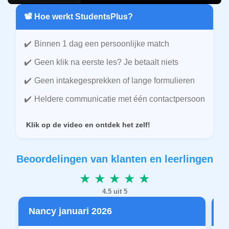
📽️ Hoe werkt StudentsPlus?
Binnen 1 dag een persoonlijke match
Geen klik na eerste les? Je betaalt niets
Geen intakegesprekken of lange formulieren
Heldere communicatie met één contactpersoon
Klik op de video en ontdek het zelf!
Beoordelingen van klanten en leerlingen
★ ★ ★ ★ ★
4.5 uit 5
Nancy januari 2026
P