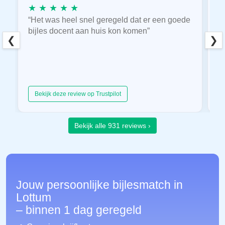
★ ★ ★ ★ ★
★
“Het was heel snel geregeld dat er een goede
“
bijles docent aan huis kon komen”
E
❮
❯
hu
Bekijk deze review op Trustpilot
Bekijk alle 931 reviews ›
Jouw persoonlijke bijlesmatch in
Lottum
– binnen 1 dag geregeld