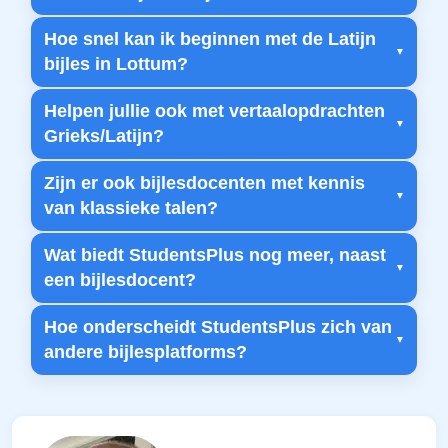
Hoe snel kan ik beginnen met de Latijn
bijles in Lottum?
Helpen jullie ook met vertaalopdrachten
Grieks/Latijn?
Zijn er ook bijlesdocenten met kennis
van klassieke talen?
Wat biedt StudentsPlus nog meer, naast
een bijlesdocent?
Hoe onderscheidt StudentsPlus zich van
andere bijlesplatforms?