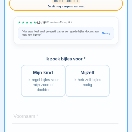
DUIDELIJKHEID
Je zit nog nergens aan vast
★ ★ ★ ★ ★
Trustpilot
4.5 / 5
931 reviews
“Het was heel snel geregeld dat er een goede bijles docent aan
“We zijn ze
Nancy
huis kon komen”
Bedankt voo
Ik zoek bijles voor *
Mijn kind
Mijzelf
Ik regel bijles voor
Ik heb zelf bijles
mijn zoon of
nodig
dochter
Voornaam *