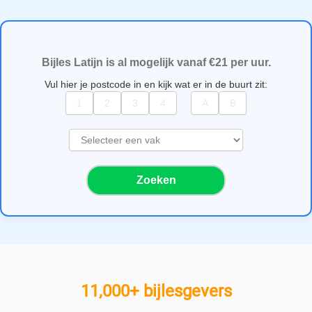
Bijles Latijn is al mogelijk vanaf €21 per uur.
Vul hier je postcode in en kijk wat er in de buurt zit:
S
e
l
Zoeken
e
c
t
e
e
r
e
11,000+ bijlesgevers
e
n