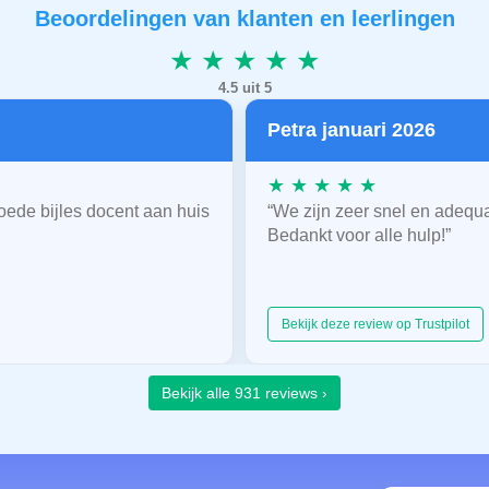
Beoordelingen van klanten en leerlingen
★ ★ ★ ★ ★
4.5 uit 5
Petra januari 2026
★ ★ ★ ★ ★
oede bijles docent aan huis
“We zijn zeer snel en adequ
Bedankt voor alle hulp!”
Bekijk deze review op Trustpilot
Bekijk alle 931 reviews ›