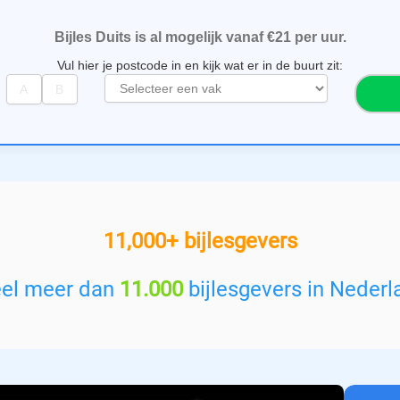
Bijles Duits is al mogelijk vanaf €21 per uur.
Vul hier je postcode in en kijk wat er in de buurt zit:
S
e
l
e
c
t
e
e
11,000+ bijlesgevers
r
e
e
eel meer dan
11.000
bijlesgevers in Nederl
n
v
a
k
: