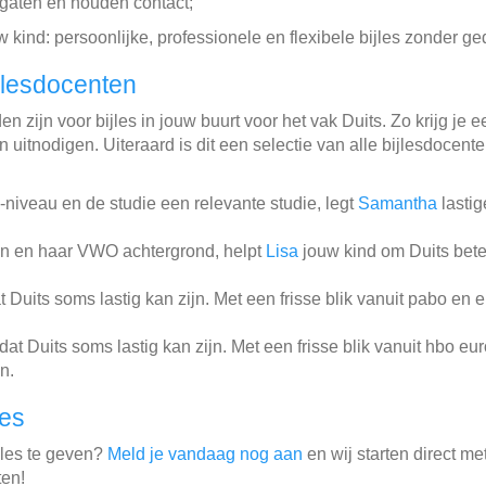
gaten en houden contact;
w kind: persoonlijke, professionele en flexibele bijles zonder ge
jlesdocenten
 zijn voor bijles in jouw buurt voor het vak Duits. Zo krijg je e
 uitnodigen. Uiteraard is dit een selectie van alle bijlesdocent
niveau en de studie een relevante studie, legt
Samantha
lastig
en en haar VWO achtergrond, helpt
Lisa
jouw kind om Duits beter
Duits soms lastig kan zijn. Met een frisse blik vanuit pabo en e
at Duits soms lastig kan zijn. Met een frisse blik vanuit hbo 
n.
les
jles te geven?
Meld je vandaag nog aan
en wij starten direct me
ten!