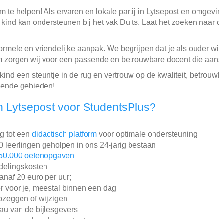
m te helpen! Als ervaren en lokale partij in Lytsepost en omgev
kind kan ondersteunen bij het vak Duits. Laat het zoeken naar
ormele en vriendelijke aanpak. We begrijpen dat je als ouder wilt
om zorgen wij voor een passende en betrouwbare docent die aans
kind een steuntje in de rug en vertrouw op de kwaliteit, betrou
gende gebieden!
 Lytsepost voor StudentsPlus?
ng tot een
didactisch platform
voor optimale ondersteuning
leerlingen geholpen in ons 24-jarig bestaan
50.000 oefenopgaven
ddelingskosten
vanaf 20 euro per uur;
r voor je, meestal binnen een dag
pzeggen of wijzigen
au van de bijlesgevers