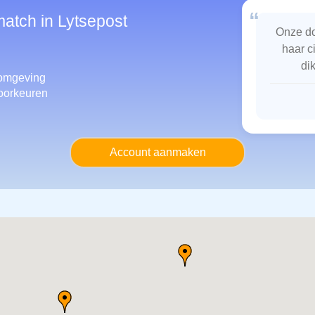
“
match in Lytsepost
Onze do
haar c
di
omgeving
oorkeuren
Account aanmaken