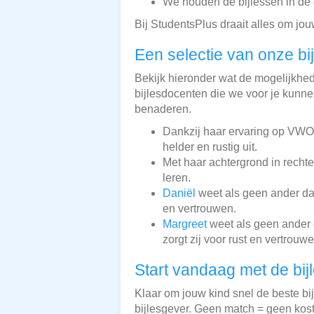
We houden de bijlessen in de 
Bij StudentsPlus draait alles om jou
Een selectie van onze bi
Bekijk hieronder wat de mogelijkheden
bijlesdocenten die we voor je kunnen
benaderen.
Dankzij haar ervaring op VWO-
helder en rustig uit.
Met haar achtergrond in recht
leren.
Daniël
weet als geen ander dat 
en vertrouwen.
Margreet
weet als geen ander d
zorgt zij voor rust en vertrouwe
Start vandaag met de bij
Klaar om jouw kind snel de beste bi
bijlesgever. Geen match = geen kos