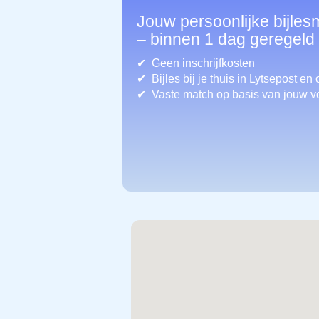
Jouw persoonlijke bijles
– binnen 1 dag geregeld
Geen inschrijfkosten
Bijles bij je thuis in Lytsepost
en 
Vaste match op basis van jouw v