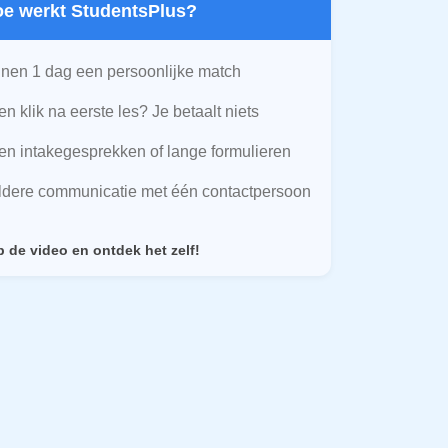
Hoe werkt StudentsPlus?
nen 1 dag een persoonlijke match
n klik na eerste les? Je betaalt niets
n intakegesprekken of lange formulieren
ldere communicatie met één contactpersoon
p de video en ontdek het zelf!