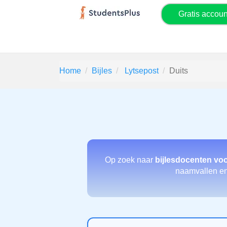
Gratis accou
Home
Bijles
Lytsepost
Duits
Op zoek naar
bijlesdocenten voo
naamvallen en 