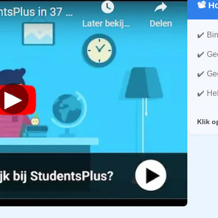
📽️ 
Bin
Gee
Gee
▶
He
Klik o