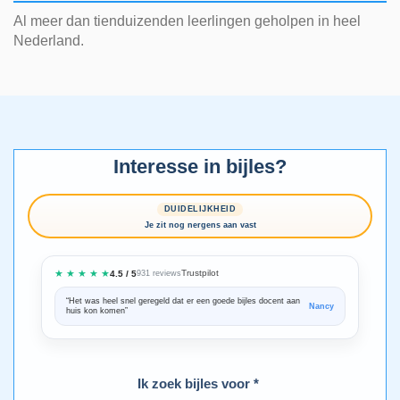
Al meer dan tienduizenden leerlingen geholpen in heel
Nederland.
Interesse in bijles?
DUIDELIJKHEID
Je zit nog nergens aan vast
★ ★ ★ ★ ★
Trustpilot
4.5 / 5
931 reviews
“Het was heel snel geregeld dat er een goede bijles docent aan
“We zijn ze
Nancy
huis kon komen”
Bedankt voo
Ik zoek bijles voor *