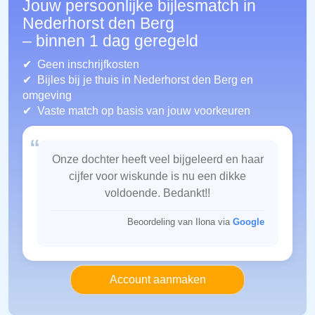
Jouw persoonlijke bijlesmatch in
Nederhorst den Berg
– binnen 1 dag geregeld
Geen inschrijfkosten
Bijles bij je thuis in Nederhorst den Berg
en
omgeving
Vaste match op basis van jouw voorkeuren
“
Onze dochter heeft veel bijgeleerd en haar
cijfer voor wiskunde is nu een dikke
voldoende. Bedankt!!
Beoordeling van Ilona via
Google
Account aanmaken