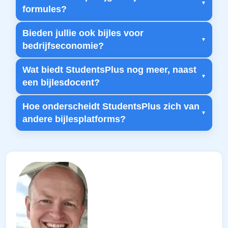
formules?
Bieden jullie ook bijles voor
bedrijfseconomie?
Wat biedt StudentsPlus nog meer, naast
een bijlesdocent?
Hoe onderscheidt StudentsPlus zich van
andere bijlesplatforms?