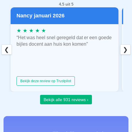
4.5 uit 5
Nancy januari 2026
P
★ ★ ★ ★ ★
★
“Het was heel snel geregeld dat er een goede
“
bijles docent aan huis kon komen”
E
❮
❯
hu
Bekijk deze review op Trustpilot
Bekijk alle 931 reviews ›