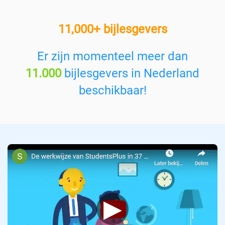
r
e
11,000+ bijlesgevers
e
n
v
Er zijn momenteel meer dan
a
11.000
bijlesgevers in Nederland
k
:
beschikbaar!
▶