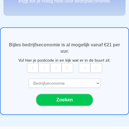
krijgt die je nodig hebt voor bedrijfseconomie.
Bijles bedrijfseconomie is al mogelijk vanaf €21 per
uur.
Vul hier je postcode in en kijk wat er in de buurt zit:
S
e
l
Zoeken
e
c
t
e
e